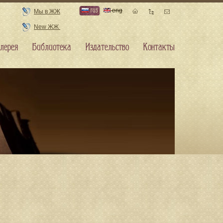
rus
eng
Мы в ЖЖ
New ЖЖ
лерея
Библиотека
Издательство
Контакты