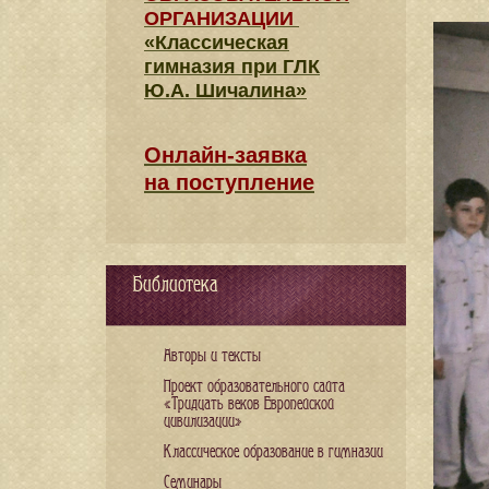
ОРГАНИЗАЦИИ
«Классическая
гимназия при ГЛК
Ю.А. Шичалина»
Онлайн-заявка
на поступление
Библиотека
Авторы и тексты
Проект образовательного сайта
«Тридцать веков Европейской
цивилизации»
Классическое образование в гимназии
Семинары