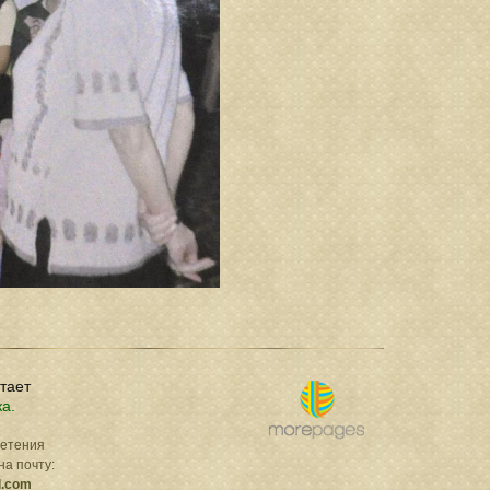
отает
ка.
ретения
на почту:
l.com