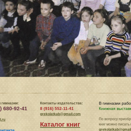
В гимназии раб
 гимназии:
Контакты издательства:
) 680-92-41
8 (916) 552-11-41
Книжная выстав
grekolatkab@gmail.com
По вопросу приоб
.ru
Каталог книг
книг можно писать 
grekolatkab@gmai
онтакте