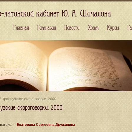
о-латинский кабинет Ю. А. Шичалина
Главная
Гимназия
Новости
Храм
Курсы
Га
/ Французские скороговорки. 2000
узские скороговорки. 2000
ватель —
Екатерина Сергеевна Дружинина