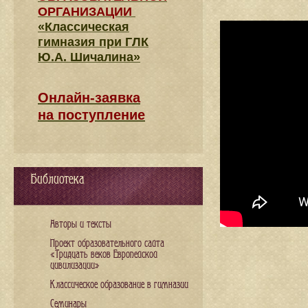
ОРГАНИЗАЦИИ
«Классическая
гимназия при ГЛК
Ю.А. Шичалина»
Онлайн-заявка
на поступление
Библиотека
Авторы и тексты
Проект образовательного сайта
«Тридцать веков Европейской
цивилизации»
Классическое образование в гимназии
Семинары