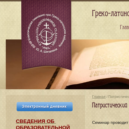
Греко-латин
Глав
Главная
/ Патристиче
Патристический
СВЕДЕНИЯ​ ОБ
Cеминар проводи
ОБРАЗОВАТЕЛЬНОЙ