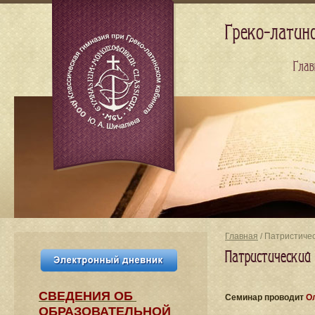
Греко-латин
Глав
Главная
/ Патристиче
Патристический
СВЕДЕНИЯ​ ОБ
Cеминар проводит
О
ОБРАЗОВАТЕЛЬНОЙ