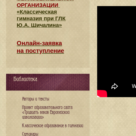
ОРГАНИЗАЦИИ
«Классическая
гимназия при ГЛК
Ю.А. Шичалина»
Онлайн-заявка
на поступление
Библиотека
Авторы и тексты
Проект образовательного сайта
«Тридцать веков Европейской
цивилизации»
Классическое образование в гимназии
Семинары