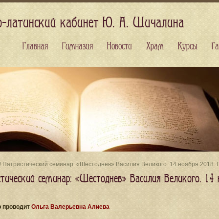
о-латинский кабинет Ю. А. Шичалина
Главная
Гимназия
Новости
Храм
Курсы
Га
/ Патристический семинар: «Шестоднев» Василия Великого. 14 ноября 2018.
стический семинар: «Шестоднев» Василия Великого. 14
 проводит
Ольга Валерьевна Алиева