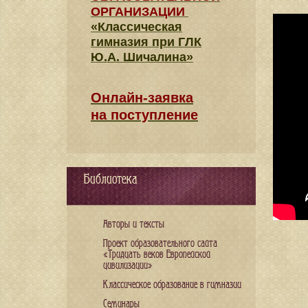
ОРГАНИЗАЦИИ
«Классическая
гимназия при ГЛК
Ю.А. Шичалина»
Онлайн-заявка
на поступление
Библиотека
Авторы и тексты
Проект образовательного сайта
«Тридцать веков Европейской
цивилизации»
Классическое образование в гимназии
Семинары