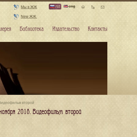
rus
eng
Мы в ЖЖ
New ЖЖ
лерея
Библиотека
Издательство
Контакты
 Видеофильм второй
 ноября 2018. Видеофильм второй