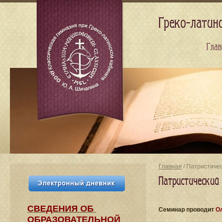
Греко-латин
Глав
Главная
/ Патристиче
Патристический
СВЕДЕНИЯ​ ОБ
Cеминар проводит
О
ОБРАЗОВАТЕЛЬНОЙ