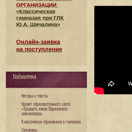
ОРГАНИЗАЦИИ
«Классическая
гимназия при ГЛК
Ю.А. Шичалина»
Онлайн-заявка
на поступление
Библиотека
Авторы и тексты
Проект образовательного сайта
«Тридцать веков Европейской
цивилизации»
Классическое образование в гимназии
Семинары