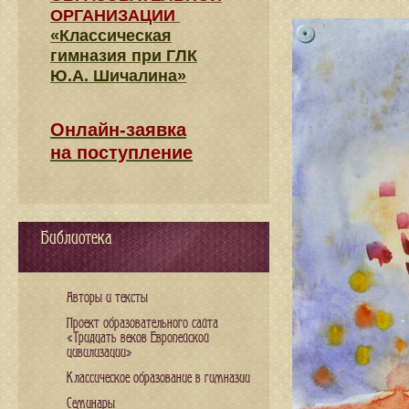
ОРГАНИЗАЦИИ
«Классическая
гимназия при ГЛК
Ю.А. Шичалина»
Онлайн-заявка
на поступление
Библиотека
Авторы и тексты
Проект образовательного сайта
«Тридцать веков Европейской
цивилизации»
Классическое образование в гимназии
Семинары