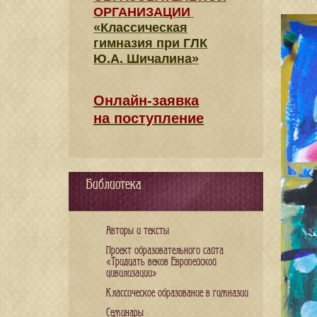
ОРГАНИЗАЦИИ
«Классическая
гимназия при ГЛК
Ю.А. Шичалина»
Онлайн-заявка
на поступление
Библиотека
Авторы и тексты
Проект образовательного сайта
«Тридцать веков Европейской
цивилизации»
Классическое образование в гимназии
Семинары