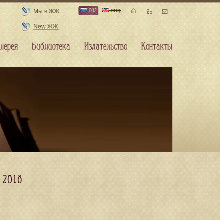
rus
eng
Мы в ЖЖ
New ЖЖ
лерея
Библиотека
Издательство
Контакты
 2018