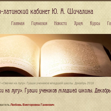
о-латинский кабинет Ю. А. Шичалина
Главная
Гимназия
Новости
Храм
Курсы
Га
/ «Овечки на лугу». Гуаши учеников младшей школы. Декабрь 2018
ки на лугу». Гуаши учеников младшей школы. Декабрь
ватель
Любовь Викторовна Ганкевич