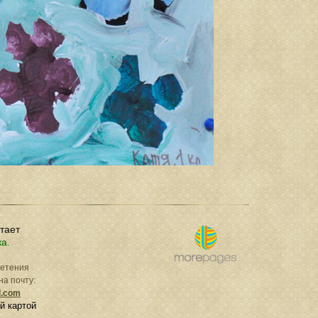
отает
ка.
ретения
на почту:
l.com
й картой