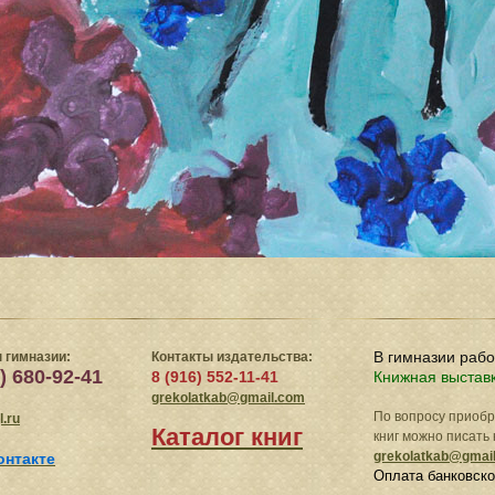
В гимназии раб
 гимназии:
Контакты издательства:
) 680-92-41
8 (916) 552-11-41
Книжная выстав
grekolatkab@gmail.com
По вопросу приоб
.ru
Каталог книг
книг можно писать 
grekolatkab@gmai
онтакте
Оплата банковско