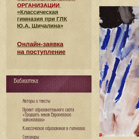
ОРГАНИЗАЦИИ
«Классическая
гимназия при ГЛК
Ю.А. Шичалина»
Онлайн-заявка
на поступление
Библиотека
Авторы и тексты
Проект образовательного сайта
«Тридцать веков Европейской
цивилизации»
Классическое образование в гимназии
Семинары