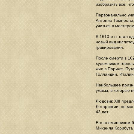
изобразить все, чт
Первоначально учи
Антонио Темпесты, 
учиться в мастерс
В 1610-е гг. стал 
новый вид кислотоу
гравирования.
После смерти в 16
художником герцога
жил в Париже. Пут
Голландии, Италии,
Наибольшее призна
ужасы, в которые 
Людовик XIII предл
Лотарингии, не мог
43 лет.
Его племянником б
Михаила Корибута 