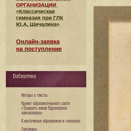
ОРГАНИЗАЦИИ
«Классическая
гимназия при ГЛК
Ю.А. Шичалина»
Онлайн-заявка
на поступление
Библиотека
Авторы и тексты
Проект образовательного сайта
«Тридцать веков Европейской
цивилизации»
Классическое образование в гимназии
Семинары