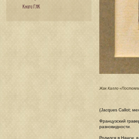
Книги ГЛК
Жак Калло «Постоялы
(Jacques Callot; м
Французский граве
разновидности.
Родился в Нанси, 