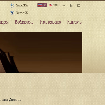
rus
eng
Мы в ЖЖ
New ЖЖ
лерея
Библиотека
Издательство
Контакты
брехта Дюрера