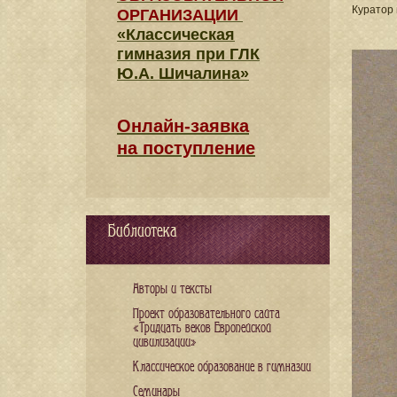
Куратор 
ОРГАНИЗАЦИИ
«Классическая
гимназия при ГЛК
Ю.А. Шичалина»
Онлайн-заявка
на поступление
Библиотека
Авторы и тексты
Проект образовательного сайта
«Тридцать веков Европейской
цивилизации»
Классическое образование в гимназии
Семинары