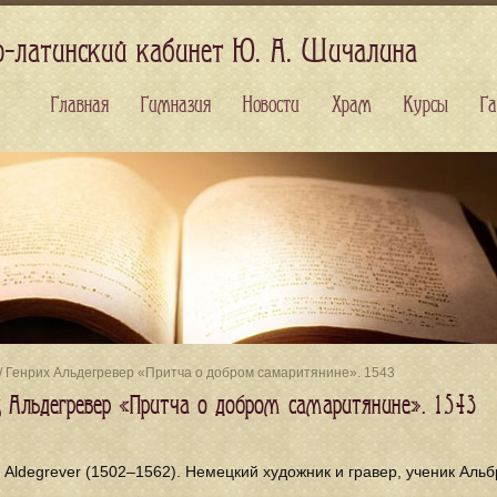
о-латинский кабинет Ю. А. Шичалина
Главная
Гимназия
Новости
Храм
Курсы
Га
/ Генрих Альдегревер «Притча о добром самаритянине». 1543
х Альдегревер «Притча о добром самаритянине». 1543
h Aldegrever (1502–1562). Немецкий художник и гравер, ученик Аль