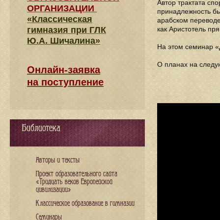
Автор трактата сп
ОРГАНИЗАЦИИ
принадлежность был
«Классическая
арабском переводе
гимназия при ГЛК
как Аристотель пр
Ю.А. Шичалина»
На этом семинар «
О планах на следу
Онлайн-заявка
на поступление
Библиотека
Авторы и тексты
Проект образовательного сайта
«Тридцать веков Европейской
цивилизации»
Классическое образование в гимназии
Семинары