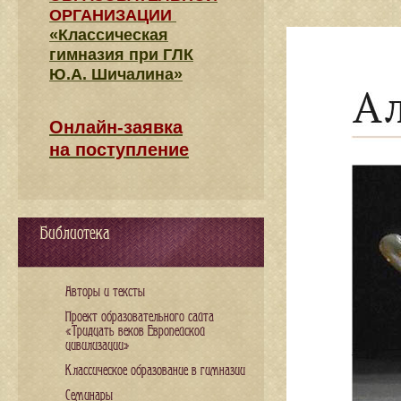
ОРГАНИЗАЦИИ
«Классическая
гимназия при ГЛК
Ю.А. Шичалина»
Онлайн-заявка
на поступление
Библиотека
Авторы и тексты
Проект образовательного сайта
«Тридцать веков Европейской
цивилизации»
Классическое образование в гимназии
Семинары