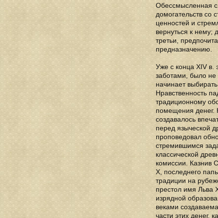
Обессмысленная си
домогательств со 
ценностей и стрем
вернуться к нему; 
третьи, предпочит
предназначению.
Уже с конца XIV в
заботами, было не
начинает выбирать
Нравственность пад
традиционному обс
помещения денег. 
создавалось впечат
перед языческой др
проповедовал обно
стремившимся зада
классической древ
комиссии. Казнив 
X, последнего пап
традиции на рубеж
престол имя Льва X
изрядной образова
веками создаваема
части этих денег, 