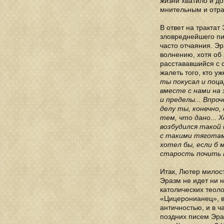
жизни хватило и до
мнительным и отра
В ответ на тракта
зловреднейшего пи
часто отчаяния. Эр
волнению, хотя об 
расстававшийся с 
жалеть того, кто у
ты покусал и поца
вместе с нами на
и пределы... Впро
делу ты, конечно,
тем, что дано... 
возбудился такой 
с такими тяготам
хотел бы, если б
старость почить в
Итак, Лютер милос
Эразм не идет ни н
католических теоло
«Цицеронианец», в
античностью, и в ч
поздних писем Эра