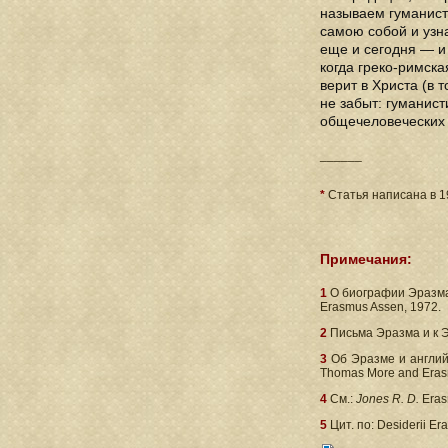
называем гуманист
самою собой и узн
еще и сегодня — и
когда греко-римска
верит в Христа (в 
не забыт: гуманис
общечеловеческих
______
*
Статья написана в 19
Примечания:
1
О биографии Эразм
Erasmus Assen, 1972.
2
Письма Эразма и к Эра
3
Об Эразме и англий
Thomas More and Erasm
4
См.:
Jones R. D.
Erasm
5
Цит. по: Desiderii Er