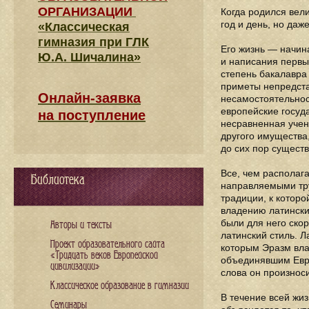
ОРГАНИЗАЦИИ
Когда родился вели
год и день, но даж
«Классическая
гимназия при ГЛК
Его жизнь — начин
Ю.А. Шичалина»
и написания первых
степень бакалавра 
приметы непредста
Онлайн-заявка
несамостоятельнос
европейские госуда
на поступление
несравненная учен
другого имущества
до сих пор сущест
Все, чем располаг
Библиотека
направляемыми тру
традиции, к которо
владению латинским
были для него ско
Авторы и тексты
латинский стиль. 
Проект образовательного сайта
которым Эразм вла
«Тридцать веков Европейской
объединявшим Евро
цивилизации»
слова он произноси
Классическое образование в гимназии
В течение всей жи
Семинары