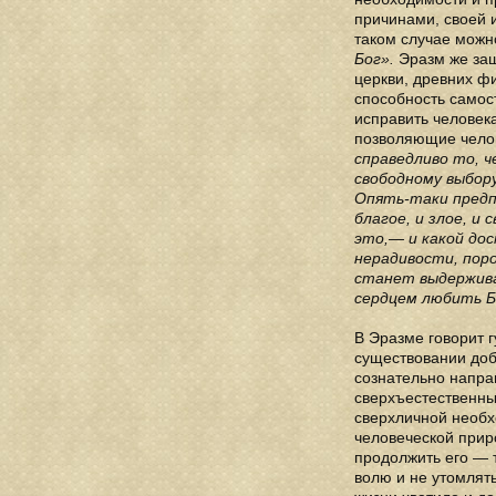
причинами, своей 
таком случае можн
Бог».
Эразм же защ
церкви, древних ф
способность самос
исправить человека
позволяющие челов
справедливо то, 
свободному выбору
Опять-таки предп
благое, и злое, и
это,— и какой до
нерадивости, пор
станет выдержива
сердцем любить Б
В Эразме говорит г
существовании добр
сознательно напра
сверхъестественным
сверхличной необх
человеческой прир
продолжить его — 
волю и не утомлят