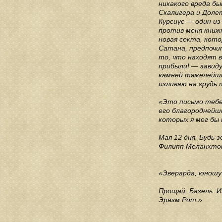
никакого вреда бы
Скалигера и Долет
Курсиус — один из
против меня книжк
новая секта, кот
Сатана, предпочи
то, что находят в
прибыли! — завиду
камней тяжелейшим
изливаю на грудь 
«Это письмо тебе
его благороднейши
которых я мог бы 
Мая 12 дня. Будь з
Филипп Меланхто
«Эверарда, юношу 
Прощай. Базель. И
Эразм Рот.»