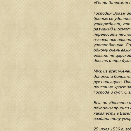
«Генри Штромер п
Господин Эразм ию
бедных студентов
утверждают, что о
разумный и осмот
переносить неспр
высокопоставленны
употреблению. Со
одному очень важн
едва ли не царски
десять и три дук
Муж из всех учене
донимала болезнь,
рук пишущего. Пос
поистине христиан
Господа и суд“. С
Был он удостоен п
похороны пришли о
какая есть в Базе
воздала телу уме
25 июля 1536 г. в