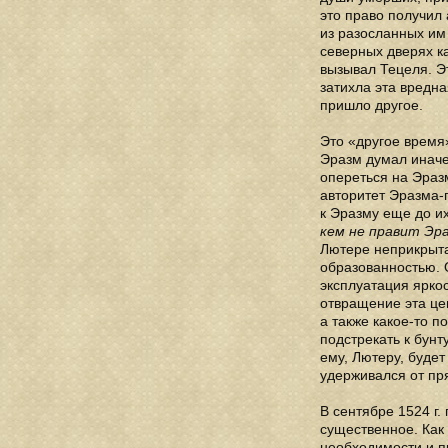
это право получил
из разосланных им
северных дверях к
вызывал Тецеля. Э
затихла эта вредн
пришло другое.
Это «другое время»
Эразм думал иначе
опереться на Эраз
авторитет Эразма-
к Эразму еще до и
кем не правит Эра
Лютере неприкрыта
образованностью. 
эксплуатация ярко
отвращение эта це
а также какое-то п
подстрекать к бунт
ему, Лютеру, будет
удерживался от пр
В сентябре 1524 г
существенное. Как 
необходимости и п