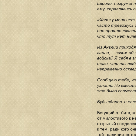
Европе, погруженн
ему, справлялись 
«Хотя у меня нет 
часто тревожусь о
оно прошло счастл
что тут нет ничег
Из Англии приход
галла,— зачем об 
войска? Я себя в 
того, что ты люби
непременно оскве
Сообщаю тебе, чт
узнать. Но вместе
это было совмест
Будь здоров, и ес
Бегущий от битв, 
от милостивого к н
открытый вожделею
к тем, ради кого о
той традиции, кото