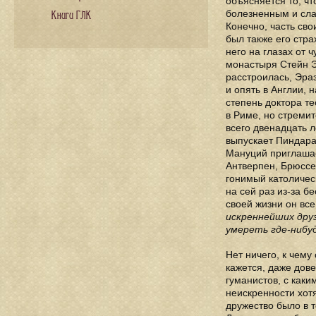
объясняется то, ч
болезненным и слаб
Книги ГЛК
Конечно, часть св
был также его стр
него на глазах от
монастыря Стейн Эр
расстроилась, Эра
и опять в Англии, 
степень доктора т
в Риме, но стреми
всего двенадцать л
выпускает Пиндара,
Мануций приглашае
Антверпен, Брюссель
гонимый католичес
на сей раз из-за 
своей жизни он все
искреннейших друз
умереть где-нибуд
Нет ничего, к чему
кажется, даже дов
гуманистов, с как
неискренности хот
дружество было в 