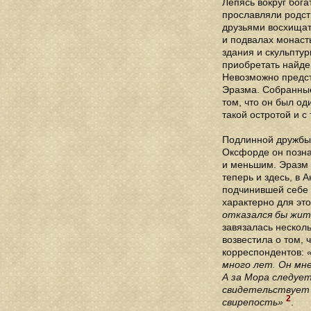
Лепясь вокруг бога
прославляли родст
друзьями восхищат
и подвалах монаст
здания и скульпту
приобретать найде
Невозможно предст
Эразма. Собранные
том, что он был од
такой остротой и 
Подлинной дружбы Э
Оксфорде он позна
и меньшим. Эразм р
теперь и здесь, в 
подчинившей себе 
характерно для эт
отказался бы жит
завязалась нескол
возвестила о том, 
корреспондентов:
много лет. Он мне
А за Мора следует
свидетельствует 
2
свирепость»
.