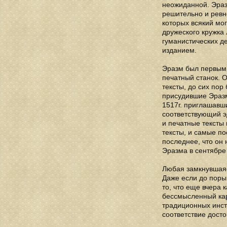
неожиданной. Эраз
решительно и ревн
которых всякий мо
дружеского кружка
гуманистических д
изданием.
Эразм был первым 
печатный станок. 
тексты, до сих пор
присудившие Эразм
1517г. приглашавши
соответствующий э
и печатные тексты
тексты, и самые п
последнее, что он
Эразма в сентябре 
Любая замкнувшаяся
Даже если до поры
то, что еще вчера 
бессмысленный кар
традиционных инсти
соответствие досто