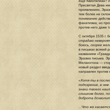
еще Квинтилиан? И
Пресвятая Дева им
проявлениях, Эразм
тем более не скло
пониманию действи
фанатизма; но про
против него даже т
С октября 1535 г. 
страдаю невероят
боюсь, скорее жела
в письмах всякий 
названием «Гражда
Эразма письма. Эр
Меланхтона — стор
новый раздел введ
направлен против 
«Хотя ты в послед
подозрение, в чем
знаки твоего наи
слишком долго, по
доброта дозволит
...Что же касаетс