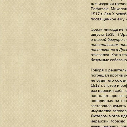
для издания грече
Рафаэлю, Микеланд
1517 г. Лев X осво
посвященное ему и
Эразм никогда не 
августа 1535 г.) Э
о твоей безупречн
апостольским пре
настоятеля в Дев
отказался. Как в т
безумных соблазно
Говоря о решительн
погрешал против ис
не будет его союз
1517 г. Лютер и р
раз проявил себя к
настолько просвеще
напористым виттен
заставляла думать 
имущества заговор
Лютером могла идти
иерархии, гораздо
души умерших, при