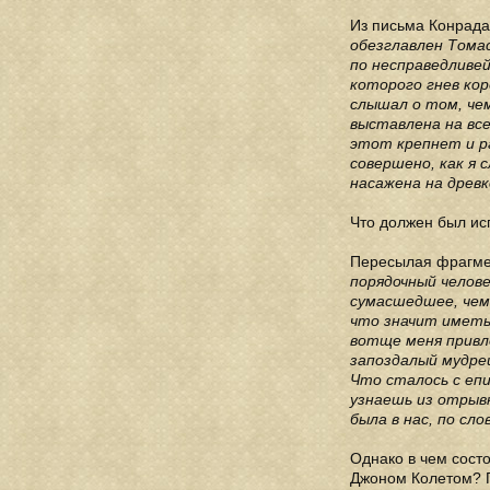
Из письма Конрада
обезглавлен Томас
по несправедливе
которого гнев кор
слышал о том, чем
выставлена на все
этот крепнет и р
совершено, как я
насажена на древк
Что должен был исп
Пересылая фрагмен
порядочный челове
сумасшедшее, чем 
что значит иметь 
вотще меня привл
запоздалый мудре
Что сталось с еп
узнаешь из отрыв
была в нас, по сло
Однако в чем состо
Джоном Колетом? П