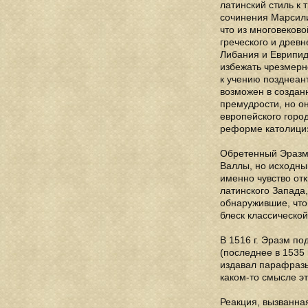
латинский стиль к 
сочинения Марсили
что из многовеков
греческого и древн
Либания и Еврипида
избежать чрезмерн
к учению позднеан
возможен в созда
премудрости, но он
европейского город
реформе католици
Обретенный Эразмо
Валлы, но исходны
именно чувство от
латинского Запада
обнаружившие, что
блеск классической
В 1516 г. Эразм п
(последнее в 1535 
издавал парафразы
каком-то смысле э
Реакция, вызванна