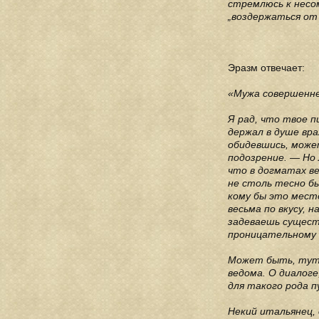
стремлюсь к несом
„воздержаться от 
Эразм отвечает:
«Мужа совершенне
Я рад, что твое п
держал в душе вра
обидевшись, может
подозрение. — Но 
что в догматах в
не столь тесно бы
кому бы это место
весьма по вкусу, 
задеваешь сущест
проницательному
Может быть, тут 
ведома. О диалог
для такого рода п
Некий итальянец, 