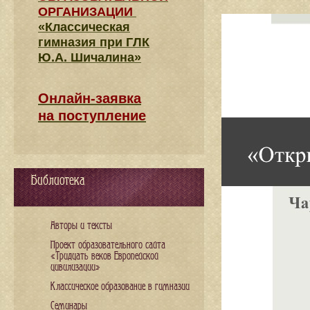
ОРГАНИЗАЦИИ
«Классическая
гимназия при ГЛК
Ю.А. Шичалина»
Онлайн-заявка
на поступление
Библиотека
Авторы и тексты
Проект образовательного сайта
«Тридцать веков Европейской
цивилизации»
Классическое образование в гимназии
Семинары