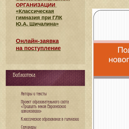
ОРГАНИЗАЦИИ
«Классическая
гимназия при ГЛК
Ю.А. Шичалина»
Онлайн-заявка
на поступление
Библиотека
Авторы и тексты
Проект образовательного сайта
«Тридцать веков Европейской
цивилизации»
Классическое образование в гимназии
Семинары