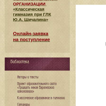
ОРГАНИЗАЦИИ
«Классическая
гимназия при ГЛК
Ю.А. Шичалина»
Онлайн-заявка
на поступление
Библиотека
Авторы и тексты
Проект образовательного сайта
«Тридцать веков Европейской
цивилизации»
Классическое образование в гимназии
Семинары