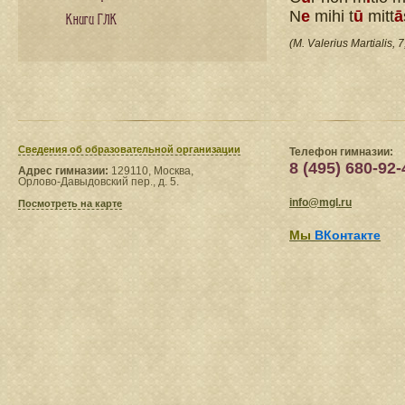
N
e
mihi t
ū
mitt
ā
Книги ГЛК
(M. Valerius Martialis, 7
Сведения​ об образовательной организации
Телефон гимназии:
8 (495) 680-92-
Адрес гимназии:
129110, Москва,
Орлово-Давыдовский пер., д. 5.
info@mgl.ru
Посмотреть на карте
Мы
ВКонтакте