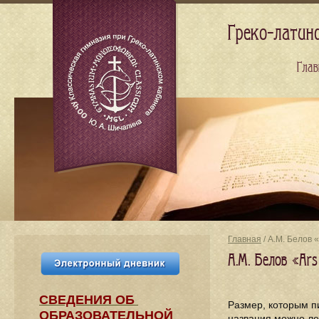
Греко-латин
Глав
Главная
/ А.М. Белов 
А.М. Белов «Ars
СВЕДЕНИЯ​ ОБ
Размер, которым п
ОБРАЗОВАТЕЛЬНОЙ
названия можно лег