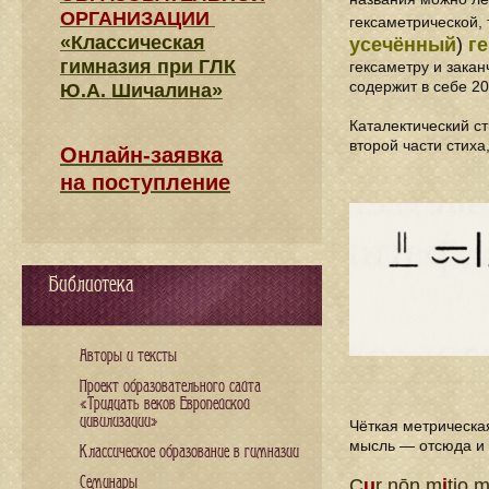
ОРГАНИЗАЦИИ
гексаметрической,
«Классическая
усечённый
)
г
гимназия при ГЛК
гексаметру и закан
содержит в себе 20
Ю.А. Шичалина»
Каталектический с
второй части стиха
Онлайн-заявка
на поступление
Библиотека
Авторы и тексты
Проект образовательного сайта
«Тридцать веков Европейской
цивилизации»
Чёткая метрическа
мысль — отсюда и 
Классическое образование в гимназии
Семинары
C
u
r nōn m
i
tio 