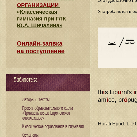
Этот достаточно п
ОРГАНИЗАЦИИ
«Классическая
Употребляется в б
гимназия при ГЛК
Ю.А. Шичалина»
Онлайн-заявка
на поступление
Библиотека
Ib
i
s Lib
u
rnīs
i
am
ī
ce, pr
ō
pu
Авторы и тексты
Проект образовательного сайта
«Тридцать веков Европейской
цивилизации»
Horātī Epod. 1-10
Классическое образование в гимназии
Семинары