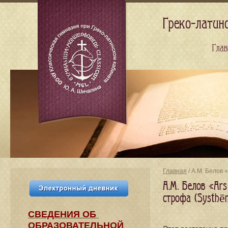
Греко-латин
Глав
Главная
/ А.М. Белов 
А.М. Белов «Ars
строфа (Systhē
СВЕДЕНИЯ​ ОБ
ОБРАЗОВАТЕЛЬНОЙ