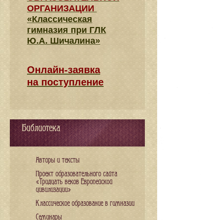
ОРГАНИЗАЦИИ
«Классическая
гимназия при ГЛК
Ю.А. Шичалина»
Онлайн-заявка
на поступление
Библиотека
Авторы и тексты
Проект образовательного сайта
«Тридцать веков Европейской
цивилизации»
Классическое образование в гимназии
Семинары