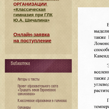
ОРГАНИЗАЦИИ
«Классическая
гимназия при ГЛК
Ю.А. Шичалина»
Онлайн-заявка
на поступление
Библиотека
Авторы и тексты
Проект образовательного сайта
«Тридцать веков Европейской
цивилизации»
Классическое образование в гимназии
Семинары