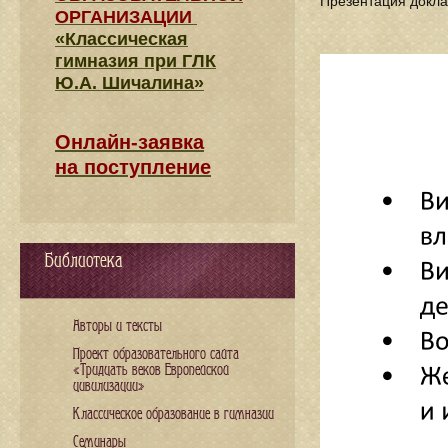
Презентация докла
ОРГАНИЗАЦИИ
«Классическая
гимназия при ГЛК
Ю.А. Шичалина»
Онлайн-заявка
на поступление
Библиотека
Авторы и тексты
Проект образовательного сайта
«Тридцать веков Европейской
цивилизации»
Классическое образование в гимназии
Семинары