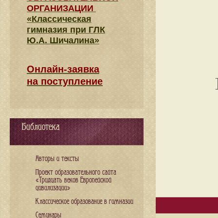
ОРГАНИЗАЦИИ
«Классическая
гимназия при ГЛК
Ю.А. Шичалина»
Онлайн-заявка
на поступление
Библиотека
Авторы и тексты
Проект образовательного сайта
«Тридцать веков Европейской
цивилизации»
Классическое образование в гимназии
Семинары