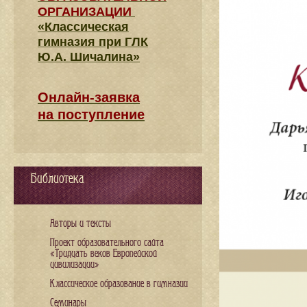
ОРГАНИЗАЦИИ
«Классическая
гимназия при ГЛК
Ю.А. Шичалина»
Онлайн-заявка
на поступление
Библиотека
Авторы и тексты
Проект образовательного сайта
«Тридцать веков Европейской
цивилизации»
Классическое образование в гимназии
Семинары