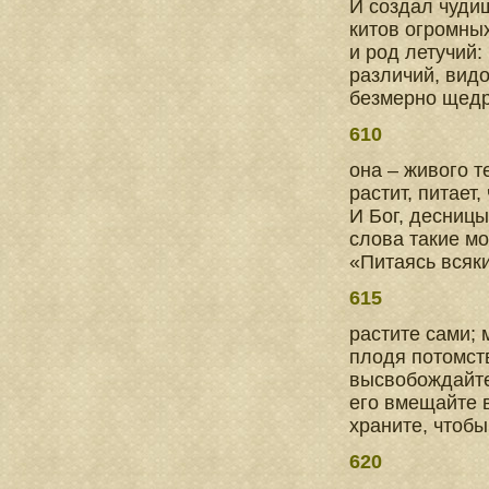
И создал чуди
китов огромны
и род летучий:
различий, вид
безмерно щедр
610
она – живого т
растит, питает,
И Бог, десниц
слова такие м
«Питаясь всяк
615
растите сами; 
плодя потомст
высвобождайте
его вмещайте 
храните, чтобы
620