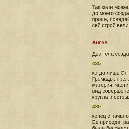
Так коли можеш
до моего созда
прошу, поведай
сей строй вели
Ангел
Два тела созд
425
когда лишь Он 
Громады, преж
материя: части
вид совершене
кругла и остры
430
конец с начало
Ее природа, р
была бессмертн