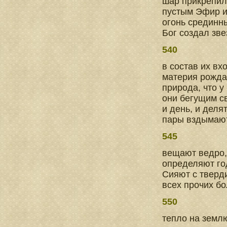
шар прикрепила
пустым Эфир и 
огонь срединны
Бог создал зве
540
в состав их вх
материя рождае
природа, что у
они бегущим с
и день, и деля
пары вздымают
545
вещают ведро,
определяют го
Сияют с тверд
всех прочих бо
550
тепло на землю