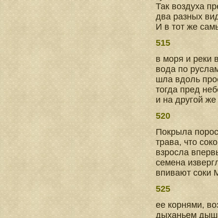
Так воздуха п
два разных вид
И в тот же са
515
в моря и реки 
вода по русла
шла вдоль про
тогда пред не
и на другой же
520
Покрыла порос
трава, что сок
взросла вперв
семена извергл
впивают соки 
525
ее корнями, в
дыханьем дышат