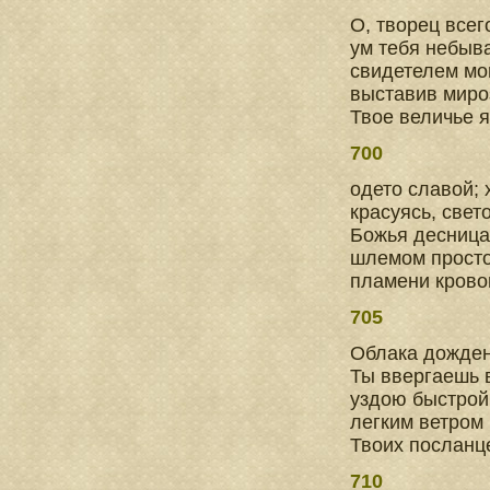
О, творец всег
ум тебя небыв
свидетелем мо
выставив миро
Твое величье 
700
одето славой;
красуясь, свет
Божья десница
шлемом просто
пламени крово
705
Облака дожде
Ты ввергаешь 
уздою быстрой
легким ветром
Твоих посланц
710