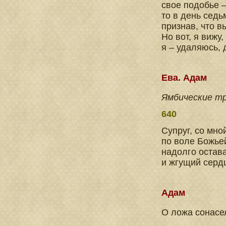
свое подобье –
то в день седь
признав, что в
Но вот, я вижу,
я – удаляюсь,
Ева. Адам
Ямбические т
640
Супруг, со мн
по воле Божьей
надолго остав
и жгущий серд
Адам
О ложа сонасел