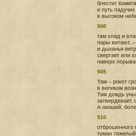
блестит Комета
и путь падучих
в высоком небе
500
там хлад и вла
пары витают, 
и дыханья ветр
свергает или 
наверх порыва
505
Там – рокот гр
в великом воз
Там дождь уны
затвердевает, 
А низший, боле
510
отброшенного 
туман тяжелый