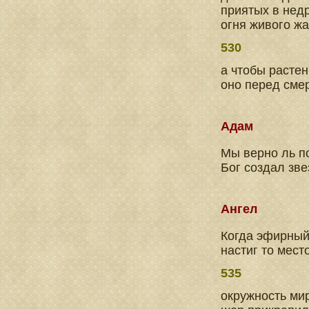
приятых в недр
огня живого жа
530
а чтобы растен
оно перед сме
Адам
Мы верно ль по
Бог создал зве
Ангел
Когда эфирный
настиг то мест
535
окружность мир