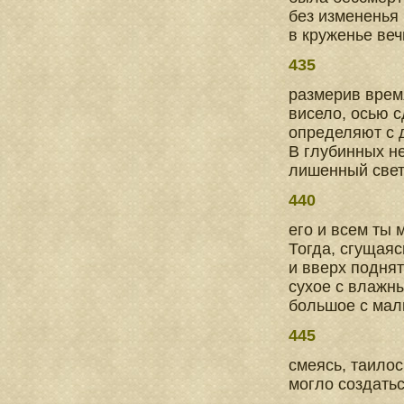
без измененья
в круженье ве
435
размерив врем
висело, осью с
определяют с 
В глубинных н
лишенный све
440
его и всем ты 
Тогда, сгущаяс
и вверх поднят
сухое с влажны
большое с мал
445
смеясь, таилось
могло создать