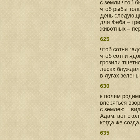
с земли чтоб 
чтоб рыбы тол
День следующи
для Феба – тре
животных – пе
625
чтоб сотни га
чтоб сотни ядо
грозили тщетно
лесах блуждали
в лугах зелены
630
к полям родим
вперяться взор
с землею – ви
Адам, вот скол
когда же созда
635