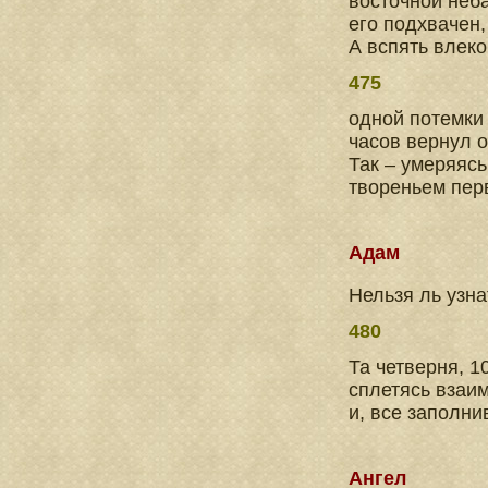
восточной неб
его подхвачен
А вспять влек
475
одной потемки
часов вернул о
Так – умеряясь
твореньем пер
Адам
Нельзя ль узна
480
Та четверня, 1
сплетясь взаи
и, все заполни
Ангел