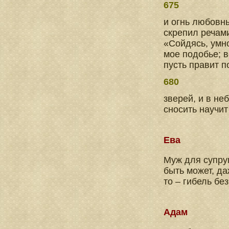
675
и огнь любовн
скрепил речам
«Сойдясь, умно
мое подобье; 
пусть правит п
680
зверей, и в не
сносить научи
Ева
Муж для супруг
быть может, да
то – гибель без
Адам