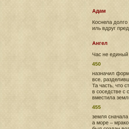
Адам
Коснела долго
иль вдруг пре
Ангел
Час не единый
450
назначил форм
все, разделивш
Та часть, что с
в соседстве с
вместила земл
455
земля сначала
а море – мрак
был создан во