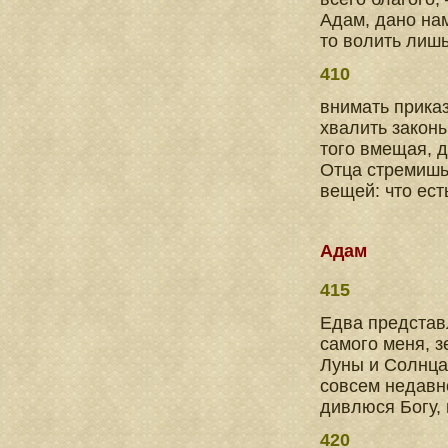
Адам, дано на
то волить лишь
410
внимать приказ
хвалить законы
того вмещая, д
Отца стремишь
вещей: что ест
Адам
415
Едва представл
самого меня, з
Луны и Солнца
совсем недавн
дивлюся Богу,
420