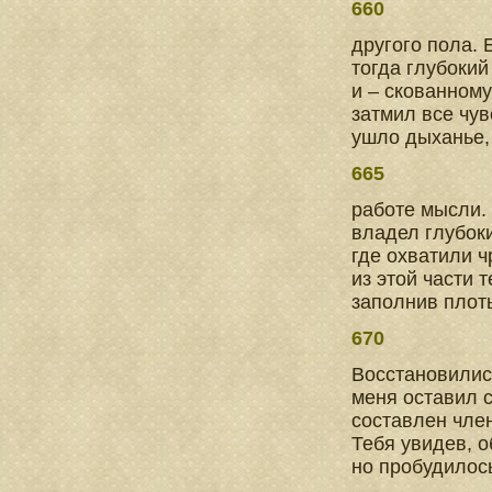
660
другого пола.
тогда глубокий
и – скованному
затмил все чув
ушло дыханье,
665
работе мысли.
владел глубоки
где охватили ч
из этой части 
заполнив плот
670
Восстановилис
меня оставил с
составлен член
Тебя увидев, о
но пробудилос