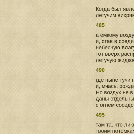
Когда был явле
летучим вихря
485
а емкому возду
и, став в сред
небесную влаг
тот вверх расп
летучую жидкос
490
где ныне тучи 
и, мчась, рожд
Но воздух не в
даны отдельны
с огнем сосед
495
там та, что л
твоим потомкам