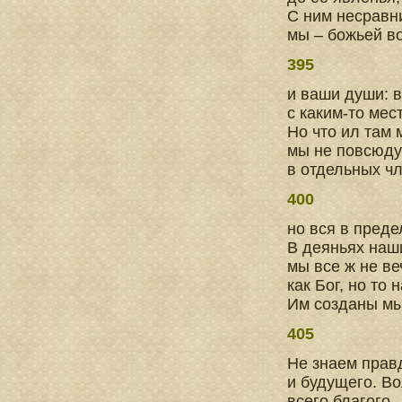
С ним несравн
мы – божьей в
395
и ваши души: в
с каким-то мес
Но что ил там 
мы не повсюду 
в отдельных чл
400
но вся в предел
В деяньях наш
мы все ж не в
как Бог, но то
Им созданы мы
405
Не знаем прав
и будущего. В
всего благого, 