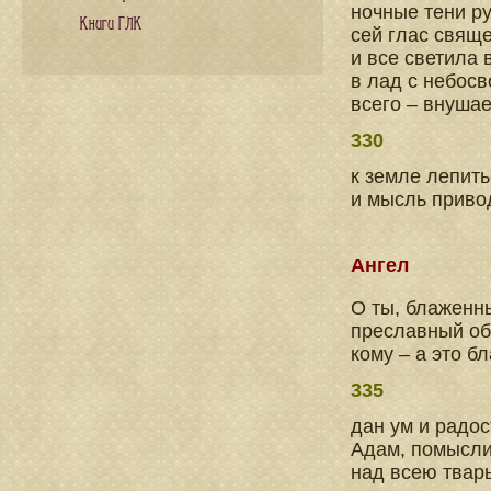
ночные тени р
Книги ГЛК
сей глас свяще
и все светила 
в лад с небос
всего – внуша
330
к земле лепить
и мысль приво
Ангел
О ты, блаженн
преславный об
кому – а это б
335
дан ум и радос
Адам, помысли
над всею тварь