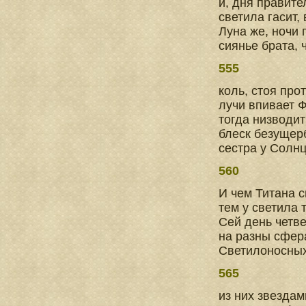
и, дня правите
светила гасит,
Луна же, ночи 
сиянье брата, 
555
коль, стоя пр
лучи впивает 
тогда низводит
блеск безущер
сестра у Солнц
560
И чем Титана с
тем у светила 
Сей день четве
на разны сфер
Светилоносных
565
из них звезда