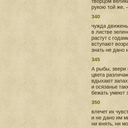
творцом велики
рукою той же, 
340
чужда движенью
в листве зелен
растут с годам
вступают возра
знать не дано 
345
А рыбы, звери
цвета различаю
вдыхают запах
и осязанье так
бежать умеют з
350
влечет их чувс
и не дано им 
ни внять, ни мо