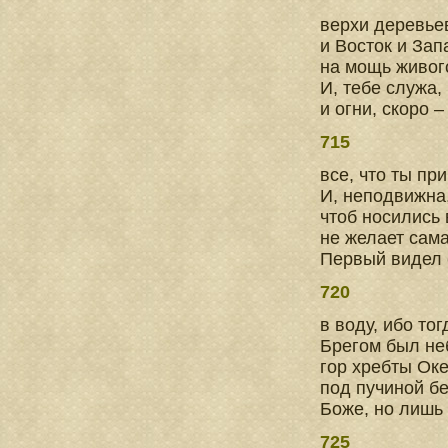
верхи деревье
и Восток и Зап
на мощь живог
И, тебе служа,
и огни, скоро 
715
все, что ты пр
И, неподвижна,
чтоб носились
не желает сама
Первый видел 
720
в воду, ибо то
Брегом был не
гор хребты Ок
под пучиной б
Боже, но лишь
725