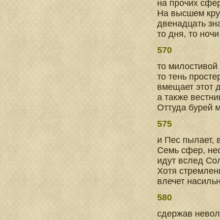
на прочих сфер
На высшем кру
двенадцать зна
то дня, то ноч
570
то милостивой
то тень прост
вмещает этот д
а также вестни
Оттуда бурей 
575
и Пес пылает, 
Семь сфер, не
идут вслед Сол
Хотя стремлен
влечет насиль
580
сдержав невол