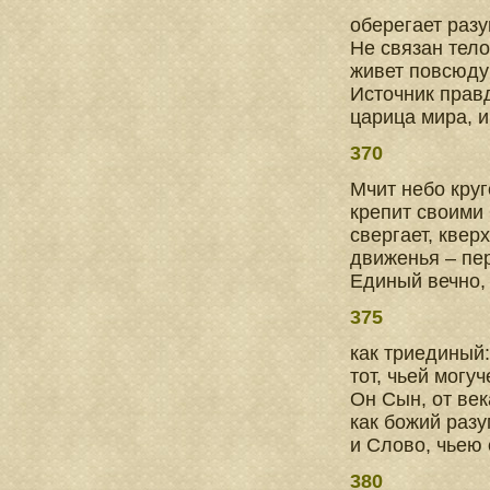
оберегает раз
Не связан тело
живет повсюду 
Источник прав
царица мира, и
370
Мчит небо кру
крепит своими
свергает, квер
движенья – пер
Единый вечно,
375
как триединый:
тот, чьей могу
Он Сын, от ве
как божий разу
и Слово, чьею
380