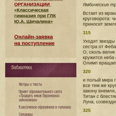
ОРГАНИЗАЦИИ
Ямбические т
«Классическая
Встает из мрак
гимназия при ГЛК
круговорота: 
Ю.А. Шичалина»
приносит земл
315
Онлайн-заявка
Уходят звезды 
на поступление
сестра от Феба
О, сколь вели
кружится неба 
Олимп вращает
Библиотека
320
и полый мира г
Авторы и тексты
все тем же кру
закону внемля,
Проект образовательного сайта
«Тридцать веков Европейской
Титан с блестя
цивилизации»
Луна, созвезд
Классическое образование в гимназии
325
Семинары