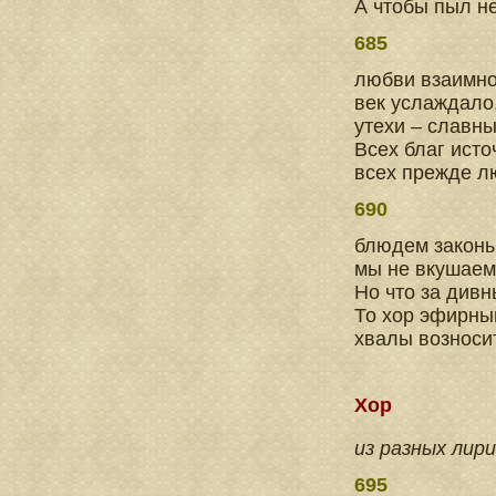
А чтобы пыл не
685
любви взаимно
век услаждало
утехи – славн
Всех благ исто
всех прежде лю
690
блюдем законы
мы не вкушаем
Но что за дивн
То хор эфирн
хвалы возносит
Хор
из разных лир
695