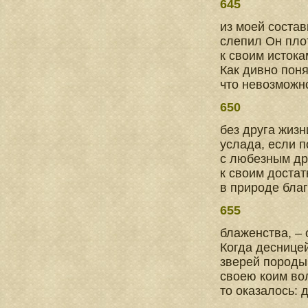
645
из моей состав
слепил Он пло
к своим истока
Как дивно поня
что невозможн
650
без друга жизн
услада, если п
с любезным др
к своим достат
в природе благ
655
блаженства, – 
Когда деснице
зверей породы
своею коим во
то оказалось: 