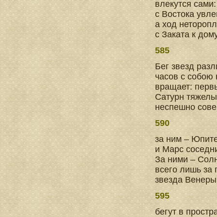
влекутся сами:
с Востока увле
а ход нетороп
с Заката к до
585
Бег звезд раз
часов с собою
вращает: перв
Сатурн тяжелый
неспешно совер
590
за ним – Юпите
и Марс соседни
За ними – Солн
всего лишь за 
звезда Венеры
595
бегут в прост