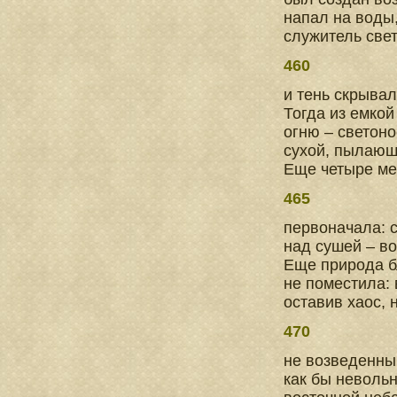
напал на воды,
служитель свет
460
и тень скрыва
Тогда из емкой
огню – светоно
сухой, пылающ
Еще четыре ме
465
первоначала: 
над сушей – во
Еще природа б
не поместила: 
оставив хаос,
470
не возведенный
как бы невольн