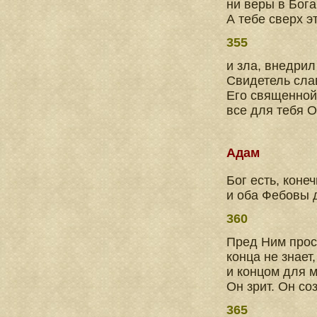
ни веры в Бога
А тебе сверх э
355
и зла, внедрил
Свидетель сла
Его священной 
все для тебя О
Адам
Бог есть, конеч
и оба Фебовы 
360
Пред Ним прост
конца не знает
и концом для 
Он зрит. Он со
365