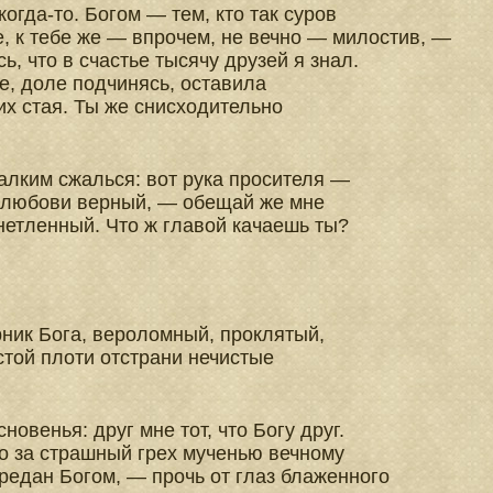
когда-то. Богом — тем, кто так суров
е, к тебе же — впрочем, не вечно — милостив, —
сь, что в счастье тысячу друзей я знал.
е, доле подчинясь, оставила
их стая. Ты же снисходительно
алким сжалься: вот рука просителя —
 любови верный, — обещай же мне
нетленный. Что ж главой качаешь ты?
ник Бога, вероломный, проклятый,
стой плоти отстрани нечистые
новенья: друг мне тот, что Богу друг.
то за страшный грех мученью вечному
редан Богом, — прочь от глаз блаженного