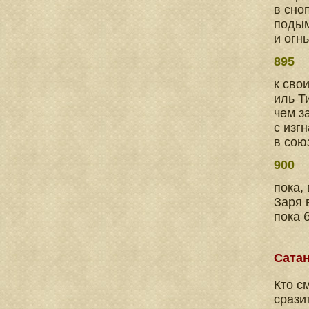
в сно
подым
и огн
895
к сво
иль Т
чем з
с изг
в сою
900
пока,
Заря 
пока 
Сата
Кто с
срази