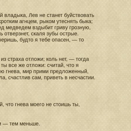
й владыка, Лев не станет буйствовать
кротким агнцем, рыком утеснять быка;
ед медведем вздыбит гриву грозную,
ть отверзнет, скаля зубы острые.
веришь, будто я тебе опасен, — то
 из страха отложи; коль нет, — тогда
 ты все же отложи: считай, что я
ою гнева, мир прими предложенный,
ла, счастлив сам, приветь в несчастии.
й, что гнева моего не стоишь ты,
 — тем меньше.