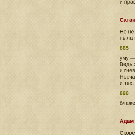
и пра
Сата
Но не
пылат
885
уму —
Ведь 
и гне
Несча
и тех
890
блаже
Адам
Скоре