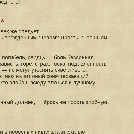
ведного!
на
 век же следует
ь враждебным гневом? Ярость, знаешь ли,
 погибель, сердцу — боль бессонная.
зависть, горе, страх, тоска, подавленность
в — не могут утеснять счастливого.
стных мучит оный сонм терзающий
, кто злобен: всюду влечься к лучшему
нный должен, — брось же ярость злобную.
й в небесных нивах злаки сжатые