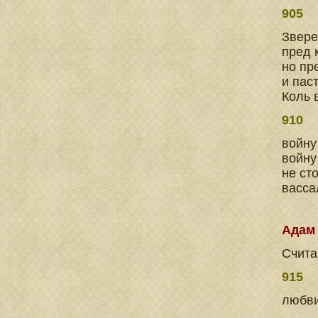
905
Звере
пред 
но пр
и пас
Коль 
910
войну
войну
не ст
васса
Адам
Счита
915
любви