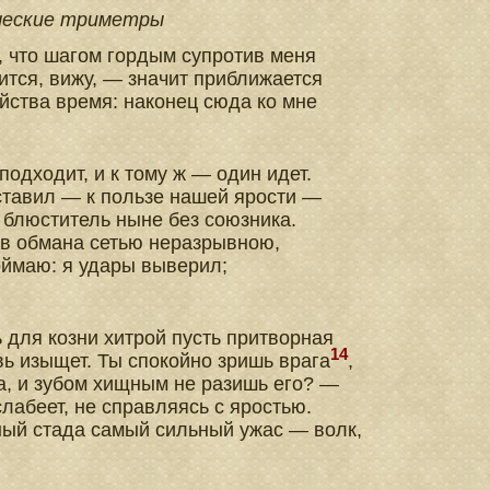
ческие триметры
, что шагом гордым супротив меня
ится, вижу, — значит приближается
йства время: наконец сюда ко мне
подходит, и к тому ж — один идет.
ставил — к пользе нашей ярости —
 блюститель ныне без союзника.
в обмана сетью неразрывною,
оймаю: я удары выверил;
ь для козни хитрой пусть притворная
14
ь изыщет. Ты спокойно зришь врага
,
а, и зубом хищным не разишь его? —
слабеет, не справляясь с яростью.
ный стада самый сильный ужас — волк,