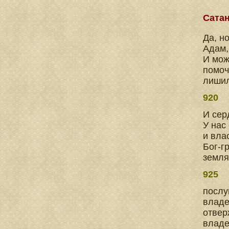
Сата
Да, н
Адам,
И мож
помоч
лишил
920
И сер
У нас
и вла
Бог-г
земля
925
послу
владе
отвер
владе