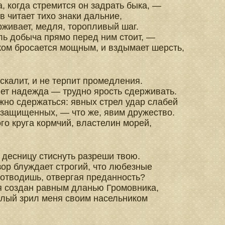
а, когда стремится он задрать быка, —
в читает тихо знаки дальние,
рживает, медля, торопливый шаг.
ль добыча прямо перед ним стоит, —
ом бросается мощным, и вздымает шерсть,
 скалит, и не терпит промедления.
ет надежда — трудно ярость сдерживать.
жно сдержаться: явных стрел удар слабей
 защищенных, — что же, явим дружество.
го круга кормчий, властелин морей,
 десницу стиснуть разреши твою.
зор блуждает строгий, что любезные
 отводишь, отвергая преданность?
я создан равным дланью Громовника,
тлый зрил меня своим насельником