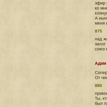
эфир 
ко мн
кляну
А нын
меня 
875
над ж
залог
союз 
Адам
Сопер
От чи
880
прикос
Ты, к
был п