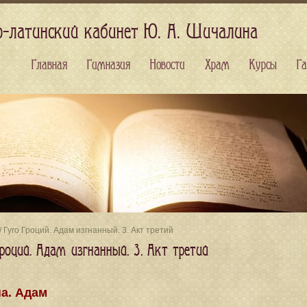
о-латинский кабинет Ю. А. Шичалина
Главная
Гимназия
Новости
Храм
Курсы
Га
/ Гуго Гроций. Адам изгнанный. 3. Акт третий
роций. Адам изгнанный. 3. Акт третий
а. Адам