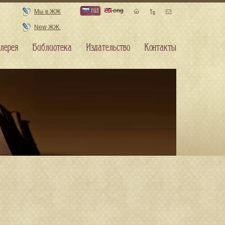
rus
eng
Мы в ЖЖ
New ЖЖ
лерея
Библиотека
Издательство
Контакты