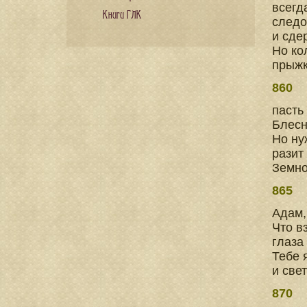
всегд
Книги ГЛК
следо
и сде
Но ко
прыжк
860
пасть
Блесн
Но ну
разит
Земно
865
Адам,
Что в
глаза
Тебе 
и све
870