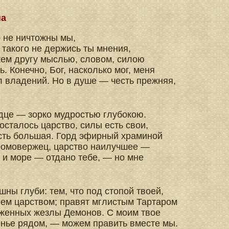
на
о не ничтожны мы,
 такого не держись ты мнения,
ем другу мыслью, словом, силою
ь. Конечно, Бог, насколько мог, меня
 владений. Но в душе — честь прежняя,
дце — зорко мудростью глубокою.
 осталось царство, силы есть свои,
сть большая. Горд эфирный храминой
ромовержец, царство наилучшее —
 и море — отдано тебе, — но мне
шны глуби: тем, что под стопой твоей,
ем царством; правят мглистым Тартаром
женных жезлы Демонов. С моим твое
нье рядом, — можем править вместе мы.