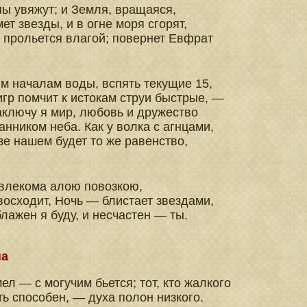
пы увяжут; и Земля, вращаяся,
ет звезды, и в огне моря сгорят,
ь прольется влагой; повернет Евфрат
им началам воды, вспять текущие 15,
игр помчит к истокам струи быстрые, —
аключу я мир, любовь и дружество
нанником неба. Как у волка с агнцами,
зе нашем будет то же равенство,
 влекома алою повозкою,
восходит, Ночь — блистает звездами,
блажен я буду, и несчастен — ты.
на
мел — с могучим бьется; тот, кто жалкого
ть способен, — духа полон низкого.