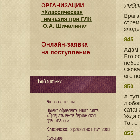
ОРГАНИЗАЦИИ
Ямби
«Классическая
Врага
гимназия при ГЛК
стрем
Ю.А. Шичалина»
злоде
845
Онлайн-заявка
Адам 
на поступление
Его о
небес
Скова
его п
Библиотека
850
А пут
Авторы и тексты
любов
сатан
Проект образовательного сайта
«Тридцать веков Европейской
Узда 
цивилизации»
Так о
Классическое образование в гимназии
855
Семинары