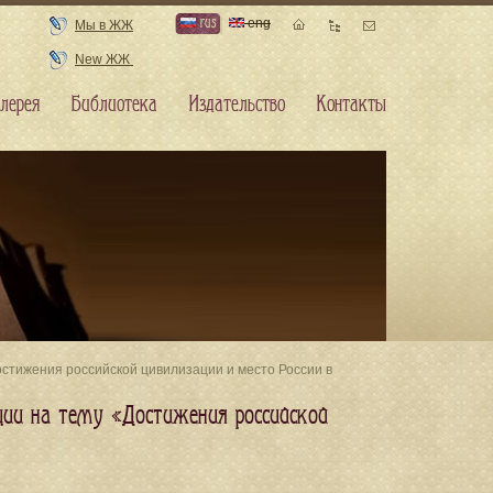
rus
eng
Мы в ЖЖ
New ЖЖ
лерея
Библиотека
Издательство
Контакты
остижения российской цивилизации и место России в
ции на тему «Достижения российской