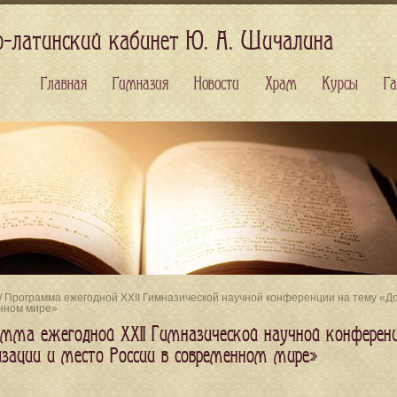
о-латинский кабинет Ю. А. Шичалина
Главная
Гимназия
Новости
Храм
Курсы
Га
/ Программа ежегодной XXII Гимназической научной конференции на тему «Д
нном мире»
амма ежегодной XXII Гимназической научной конферен
изации и место России в современном мире»