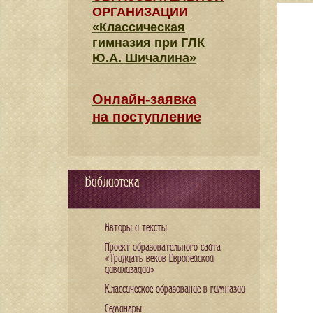
ОРГАНИЗАЦИИ
«Классическая
гимназия при ГЛК
Ю.А. Шичалина»
Онлайн-заявка
на поступление
Библиотека
Авторы и тексты
Проект образовательного сайта
«Тридцать веков Европейской
цивилизации»
Классическое образование в гимназии
Семинары