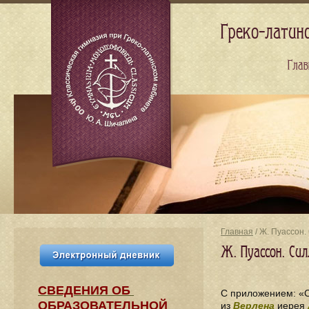
Греко-латин
Глав
Главная
/ Ж. Пуассон
Ж. Пуассон. Си
СВЕДЕНИЯ​ ОБ
С приложением: «
ОБРАЗОВАТЕЛЬНОЙ
из
Верлена
иерея