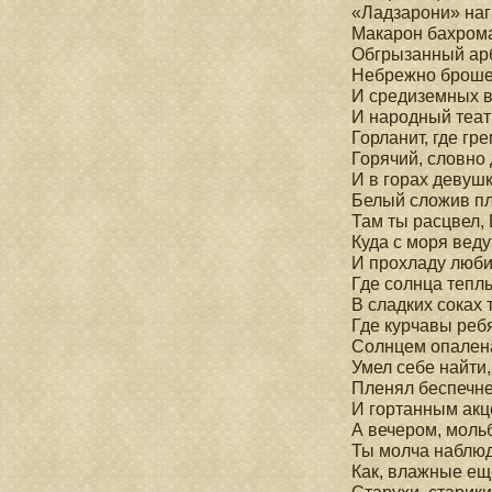
«Ладзарони» наг
Макарон бахрома
Обгрызанный арб
Небрежно броше
И средиземных в
И народный теат
Горланит, где гр
Горячий, словно 
И в горах девушк
Белый сложив пл
Там ты расцвел,
Куда с моря веду
И прохладу люби
Где солнца теплы
В сладких соках 
Где курчавы ребя
Солнцем опалена
Умел себе найти,
Пленял беспечн
И гортанным акц
А вечером, моль
Ты молча наблюда
Как, влажные еще