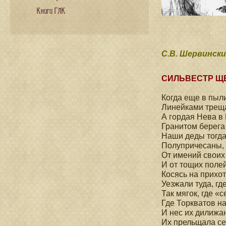
Книги ГЛК
С.В. Шервинск
СИЛЬВЕСТР Щ
Когда еще в пыл
Линейками треща
А гордая Нева в
Гранитом берега
Наши деды тогд
Полупричесаны, 
От имений своих 
И от тощих полей
Косясь на прихо
Уезжали туда, гд
Так мягок, где «
Где Торкватов на
И нес их дилижа
Их прельщала се