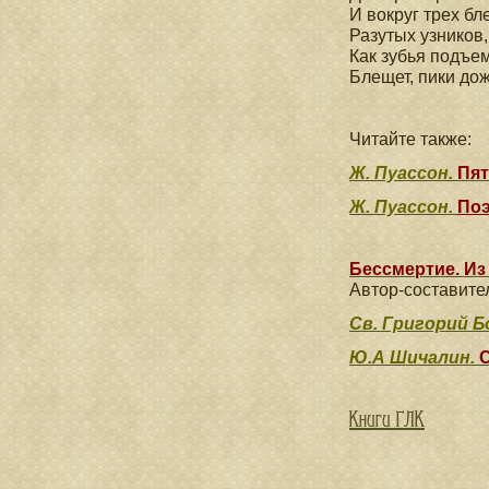
И вокруг трех б
Разутых узников,
Как зубья подъем
Блещет, пики дож
Читайте также:
Ж. Пуассон.
Пят
Ж. Пуассон.
Поэ
Бессмертие. Из
Автор-составите
Св. Григорий Б
Ю.А Шичалин.
С
Книги ГЛК