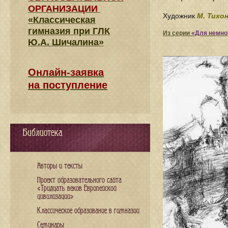
ОРГАНИЗАЦИИ
Художник
М. Тихо
«Классическая
гимназия при ГЛК
Из серии
«Для немно
Ю.А. Шичалина»
Онлайн-заявка
на поступление
Библиотека
Авторы и тексты
Проект образовательного сайта
«Тридцать веков Европейской
цивилизации»
Классическое образование в гимназии
Семинары