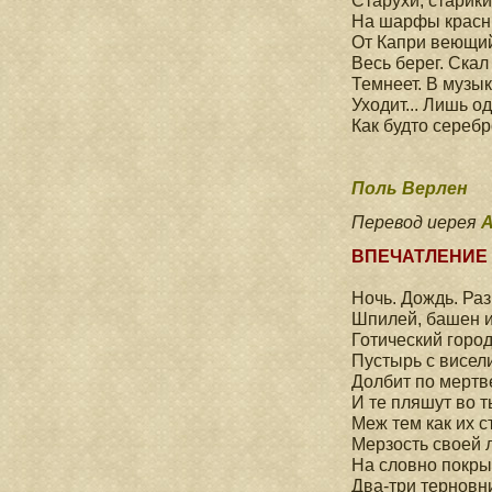
Старухи, старики
На шарфы красны
От Капри веющий
Весь берег. Ска
Темнеет. В музык
Уходит... Лишь о
Как будто сереб
Поль Верлен
Перевод иерея
А
ВПЕЧАТЛЕНИЕ
Ночь. Дождь. Ра
Шпилей, башен и
Готический горо
Пустырь с висел
Долбит по мертв
И те пляшут во т
Меж тем как их 
Мерзость своей 
На словно покры
Два-три терновни