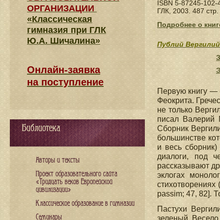
ISBN 5-87245-102-
ОРГАНИЗАЦИИ
ГЛК, 2003. 487 стр
«Классическая
Подробнее о книг
гимназия при ГЛК
Ю.А. Шичалина»
Публий Вергили
Онлайн-заявка
на поступление
Первую книгу — 
Феокрита. Грече
не только Вергил
писал Валерий М
Библиотека
Сборник Вергили
большинстве кот
и весь сборник)
диалоги, под ч
Авторы и тексты
рассказывают дру
Проект образовательного сайта
эклогах моноло
«Тридцать веков Европейской
стихотворениях (
цивилизации»
passim; 47, 82].
Классическое образование в гимназии
Пастухи Вергил
Семинары
зеленый. Весело