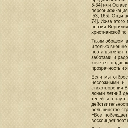
5-34] или Октави
персонификация 
[53, 165]. Отцы 
74]. Из-за этог
поэзии Вергилия
христианской по п
Таким образом, 
и только внешне
поэта выглядят н
заботами и радо
хочется подчер
прозрачность и я
Если мы отброс
несложными и я
стихотворения В
ясный летний де
теней и полуте
действительност
большинство стр
«Все побеждает
восклицает поэт