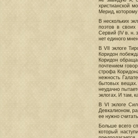
христианской мо
Мерид, которому 
В нескольких эк
поэтов в своих
Сервий (IV в. н.
нет единого мнени
В VII эклоге Ти
Коридон побежда
Коридон обращае
почтением говор
строфа Коридона
нежность Галате
бытовых вещах.
неудачно пытае
эклогах. И там, 
В VI эклоге Си
Девкалионом, рас
ее нужно считать
Больше всего сп
который наступ
предполагается, 