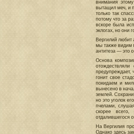
внимания этому
вытащил меч, и 
только так спасс
потому что за р
вскоре была исп
эклогах, но они 
Вергилий любит ан
мы также видим мн
антитеза — это о
Основа компози
отождествляли 
предупреждает, ч
гонит свое стад
покидаем и милы
вынесено в нача
землей. Сохрани
но это уголок ег
пчелами, слушая
скорее всего, 
отдалившегося о
На Вергилия про
Однако здесь за