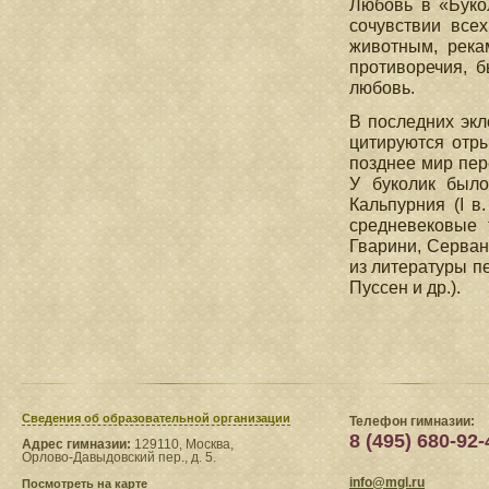
Любовь в «Буко
сочувствии всех
животным, река
противоречия, б
любовь.
В последних экл
цитируются отры
позднее мир пер
У буколик было
Кальпурния (I в.
средневековые 
Гварини, Серван
из литературы пе
Пуссен и др.).
Сведения​ об образовательной организации
Телефон гимназии:
8 (495) 680-92-
Адрес гимназии:
129110, Москва,
Орлово-Давыдовский пер., д. 5.
info@mgl.ru
Посмотреть на карте