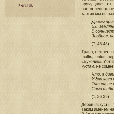
прячущаяся от 
Книги ГЛК
растопленного о
картин мы не на
Дремы прию
Вы, землян
В солнцес
Знойное, п
(7, 45-48)
Трава, нежнее с
mollis, lentus,
«Буколик». Уютн
кустам, не сомне
Что, я див
И для кого
Титира не 
Сами тебя 
(1, 36-39)
Деревья, кусты, 
Таким именем на