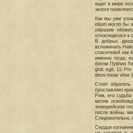
ищет в мире поэ
эклоги появляет
Как мы уже упом
otium могло бы з
образом обоже
относящегося к 
В добрых делах
вспоминать Навс
спасителей как 
именно тогда, к
богом Публия Лен
grat. egit, 11; P
deus meae vitae (C
Стоит обратить 
прославляет крас
Рим, его судьба
мотив освобожд
эпикурейское спо
после войны, мир
Следовательно, 
Сердце изгнанни
не завидую я, с