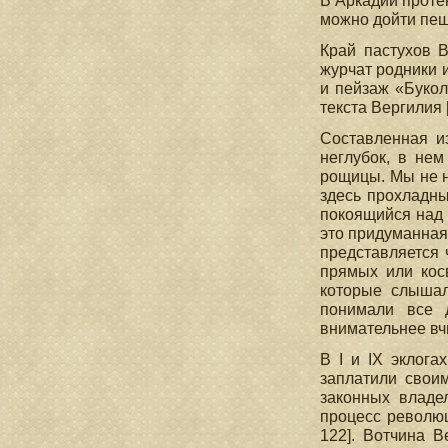
В Аркадии проте
можно дойти пеш
Край пастухов В
журчат родники 
и пейзаж «Букол
текста Вергилия [
Составленная и
неглубок, в нем
рощицы. Мы не на
здесь прохладны
покоящийся над 
это придуманная
представляется
прямых или кос
которые слышал
понимали все 
внимательнее вч
В I и IX эклога
заплатили своим
законных владе
процесс революц
122]. Вотчина 