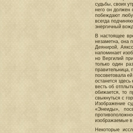
судьбы, своих у
него он должен 
побеждают любую
всегда подчиняю
энергичный вождь
В настоящее вр
незаметна, она 
Деянирой, Аяксо
напоминает изоб
но Вергилий пр
только один ра
правительница, 
посоветовала ей
останется здесь 
весть об отплыт
обижается, то 
свыкнуться с гор
Изображение су
«Энеиды», пос
противоположно
изображаемые в р
Некоторые иссл