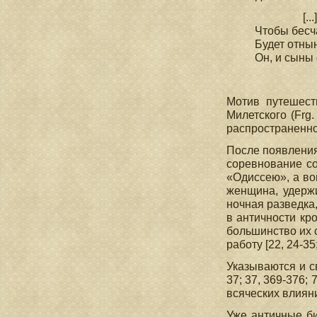
[...] Пре
Чтобы бесч
Будет отны
Он, и сыны
(Ил. 
Мотив путешест
Милетского (Frg.
распространенной
После появления
соревнование со
«Одиссею», а во
женщина, удерж
ночная разведка,
в античности кр
большинство их 
работу [22, 24-35;
Указываются и с
37; 37, 369-376;
всяческих влияни
Уже античные би