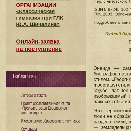
Пер. с литовского
Н
ОРГАНИЗАЦИИ
ISBN 5-87245-102-
«Классическая
ГЛК, 2003. Обложка
гимназия при ГЛК
Подробнее о книг
Ю.А. Шичалина»
Публий Вер
Онлайн-заявка
на поступление
Энеида — само
биографов поэта,
Библиотека
стилем. «Георгик
moderatus) стиля
ἰσχνός; лат. le
Авторы и тексты
изображаемый п
важных событиях,
Проект образовательного сайта
«Тридцать веков Европейской
Этот героически
цивилизации»
люди не обрабат
Классическое образование в гимназии
раздела земли, 
— земледельцам
Семинары