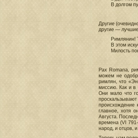
В долгом п
(VI
Другие (очевидн
другие — лучшие
Римлянин! 
В этом иску
Милость по
(V
Рах Romana, ри
можем не одобря
римлян, что «Э
миссию. Как и в
Они мало что г
проскальзываю
происхождение 
главное, хотя о
Августа. Последн
времена (VI 791
народ, и отцов, и
Теперь нам подо