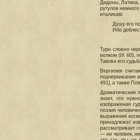
Дидоны, Латина, 
рутулов немного
италикам:
Душу его п
Ибо доблест
(ΧΙ
Турн словно чер
волком (IX 60), 
Такова его судь
Вергилия счита
подчеркивания им
491], а также Пл
Драматические п
знает, что нуж
изображения суд
поэзия человече
выражения косми
принадлежат изв
рассматривает г
— ни человек, н
это так, мы не