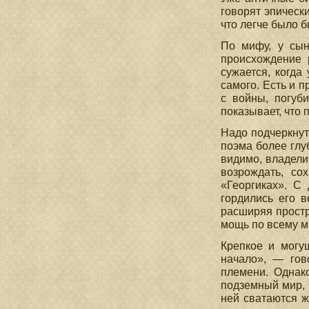
говорят эпическ
что легче было б
По мифу, у сын
происхождение 
сужается, когда
самого. Есть и 
с войны, погуб
показывает, что 
Надо подчеркнут
поэма более глуб
видимо, владели
возрождать, со
«Георгиках». С
гордились его 
расширяя простр
мощь по всему ми
Крепкое и могу
начало», — гов
племени. Однак
подземный мир, О
ней сватаются ж