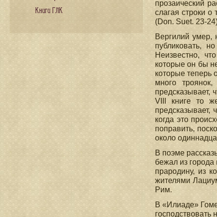
прозаический ра
Книги ГЛК
слагая строки о
(Don. Suet. 23-24)
Вергилий умер, 
публиковать, н
Неизвестно, чт
которые он бы н
которые теперь 
много троянок
предсказывает, ч
VIII книге то ж
предсказывает, ч
когда это проис
поправить, поск
около одиннадцат
В поэме рассказ
бежал из города
прародину, из 
жителями Лациум
Рим.
В «Илиаде» Гоме
господствовать 