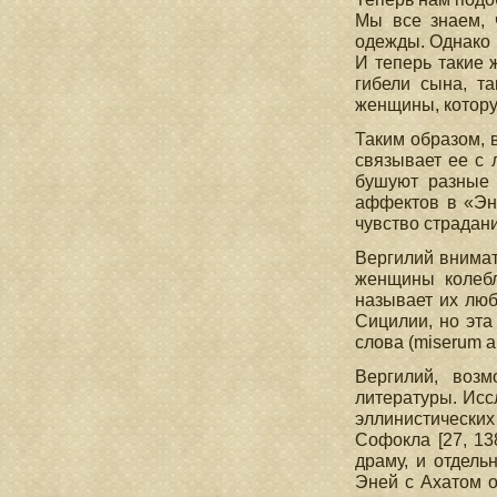
Мы все знаем, 
одежды. Однако 
И теперь такие 
гибели сына, та
женщины, котору
Таким образом, 
связывает ее с 
бушуют разные ч
аффектов в «Эне
чувство страдания
Вергилий внимат
женщины колебл
называет их люб
Сицилии, но эта
слова (miserum 
Вергилий, возм
литературы. Исс
эллинистических
Софокла [27, 13
драму, и отдел
Эней с Ахатом о