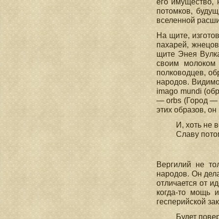
его имущество, 
потомков, будущ
вселенной расши
На щите, изгото
пахарей, жнецов,
щите Энея Вулка
своим молоком 
полководцев, об
народов. Видимо
imago mundi (обр
— orbs (Город —
этих образов, он
И, хоть не 
Славу потом
(VI
Вергилий не то
народов. Он дел
отличается от и
когда-то мощь 
гесперийской зак
Будет повер