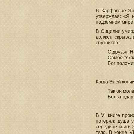
(I
В Карфагене Эн
утверждая: «Я 
подземном мире д
В Сицилии умира
должен скрывать
спутников:
О друзья! Н
Самое тяжк
Бог положит
(I 
Когда Эней кончи
Так он молв
Боль подав
(I 
В VI книге прои
потерял: душа 
середине книги 
тело. В конце V