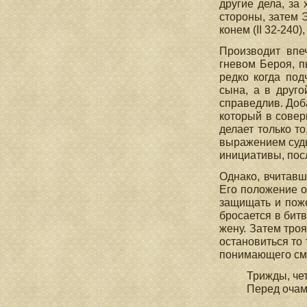
другие дела, за
стороны, затем 
конем (II 32-240)
Производит впе
гневом Бероя, п
редко когда под
сына, а в друг
справедлив. Доба
который в совер
делает только то
выражением судьб
инициативы, пос
Однако, вчитавш
Его положение о
защищать и поже
бросается в битв
жену. Затем тро
остановиться то 
понимающего смы
Трижды, че
Перед очам