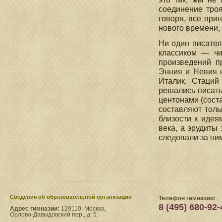
соединение тро
говоря, все при
нового времени,
Ни один писател
классиком — чи
произведений п
Энния и Невия н
Италик, Стаций
решались писать
центонами (соста
составляют толь
близости к идея
века, а эрудиты
следовали за ни
Сведения​ об образовательной организации
Телефон гимназии:
8 (495) 680-92-
Адрес гимназии:
129110, Москва,
Орлово-Давыдовский пер., д. 5.