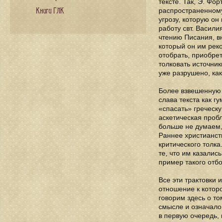
тексте. Так, Э. Ф
распространенному
Книги ГЛК
угрозу, которую он
работу свт. Васили
чтению Писания, в
который он им реко
отобрать, приобре
толковать источник
уже разрушено, как
Более взвешенную 
слава текста как г
«спасать» греческу
аскетическая проб
больше не думаем,
Раннее христианст
критического толка
те, что им казалис
пример такого отбо
Все эти трактовки 
отношение к котор
говорим здесь о то
смысле и означало
в первую очередь, 