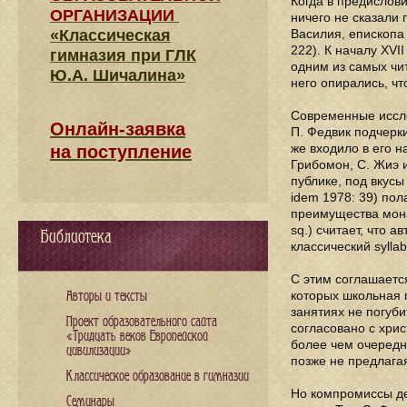
Когда в предислови
ОРГАНИЗАЦИИ
ничего не сказали
«Классическая
Василия, епископа
222). К началу XVI
гимназия при ГЛК
одним из самых чит
Ю.А. Шичалина»
него опирались, чт
Современные иссле
Онлайн-заявка
П. Федвик подчерки
же входило в его н
на поступление
Грибомон, С. Жиэ 
публике, под вкусы
idem 1978: 39) пол
преимущества монаш
sq.) считает, что 
Библиотека
классический syllab
С этим соглашаетс
которых школьная 
Авторы и тексты
занятиях не погуби
Проект образовательного сайта
согласовано с хрис
«Тридцать веков Европейской
более чем очередно
цивилизации»
позже не предлагая
Классическое образование в гимназии
Но компромиссы де
Семинары