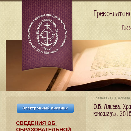
Греко-латин
Глав
Главная
/ О. В. Алиев
О. В. Алиева. Х
юношам». 201
СВЕДЕНИЯ​ ОБ
ОБРАЗОВАТЕЛЬНОЙ