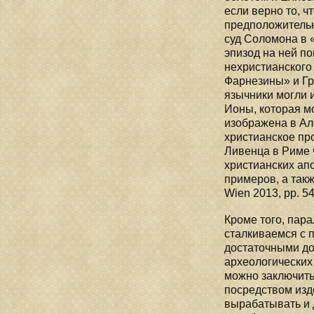
если верно то, 
предположительн
суд Соломона в «Д
эпизод на ней п
нехристианского
Фарнезины» и Гр
язычники могли и
Ионы, которая м
изображена в Але
христианское пр
Ливенца в Риме 
христианских ап
примеров, а также
Wien 2013, pp. 54
Кроме того, пар
сталкиваемся с 
достаточными до
археологических
можно заключить
посредством изд
вырабатывать и 