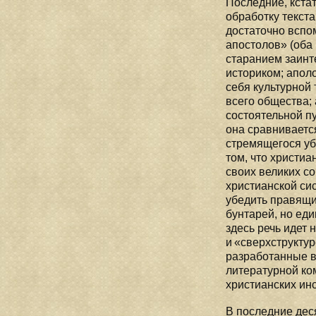
Последние, кста
обработку текста
достаточно вспом
апостолов» (оба 
старанием заинт
историком; апол
себя культурной 
всего общества; 
состоятельной п
она сравниваетс
стремящегося уб
том, что христиа
своих великих с
христианской си
убедить правящие
бунтарей, но еди
здесь речь идет 
и «сверхструктур
разработанные в
литературной ко
христианских инс
В последние дес