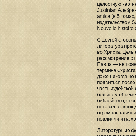
целостную картину
Justinian Альбре
antica (в 5 томах
издательством S
Nouvelle histoire
С другой сторон
литература прет
во Христа. Цель 
рассмотрение с п
Павла — не появи
термина «христи
даже никогда не 
появиться после 
часть иудейской 
большем объеме,
библейскую, спо
показал в своих
огромное влияние
повлияли и на хр
Литературные фо