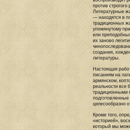
против строгого 
Литературные жа
— находятся в п
традиционных жа
упомянутому при
или преподобных
их заново легит
чинопоследовани
создания, хожде
литературы.
Настоящая работ
писаниям на лат
армянском, копт
реальности все б
традиционными я
подготовленные к
целесообразно о
Кроме того, опре
«историей», вос
который мы може