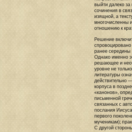
выйти далеко за
сочинения в свя
изящной, а текс
многочисленны и
отношению к кра
Решение включит
спровоцировано 
ранее середины I
Однако именно э
решающее и неот
уровне не тольк
литературы озна
действительно —
корпуса в поздне
«канонов», опре
письменной грече
связанных с авт
послания Иисуса
первого поколен
мученикам); пра
С другой сторон