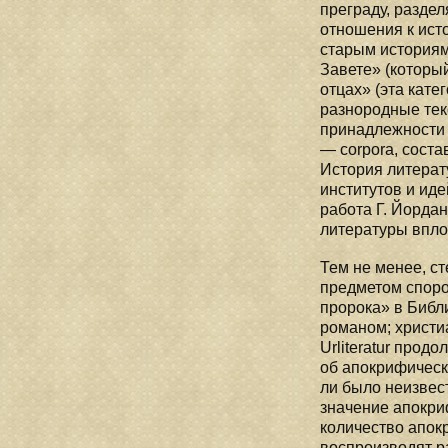
преграду, разде
отношения к ист
старым историям
Завете» (который
отцах» (эта кате
разнородные те
принадлежности а
— corpora, соста
История литерат
институтов и ид
работа Г. Йордана
литературы впло
Тем не менее, ст
предметом споро
пророка» в Библ
романом; христи
Urliteratur про
об апокрифическ
ли было неизвест
значение апокри
количество апок
воспроизводят р