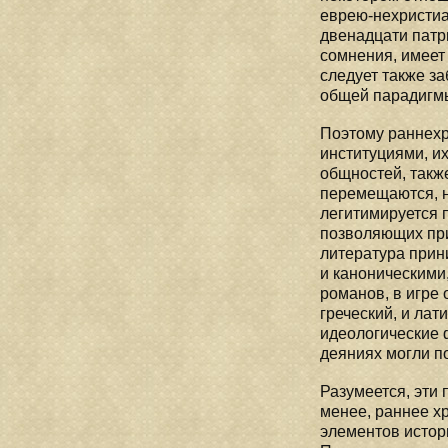
еврею-нехристиа
двенадцати патр
сомнения, имеет
следует также за
общей парадигмы
Поэтому раннехр
институциями, и
общностей, такж
перемещаются, н
легитимируется 
позволяющих прип
литература прин
и каноническими
романов, в игре
греческий, и ла
идеологические 
деяниях могли п
Разумеется, эти
менее, раннее х
элементов истори