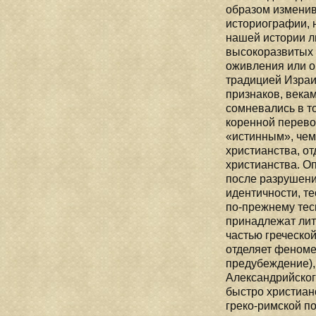
образом изменив
историографии, 
нашей истории л
высокоразвитых 
оживления или о
традицией Израил
признаков, века
сомневались в то
коренной перевор
«истинным», чем 
христианства, от
христианства. Оп
после разрушени
идентичности, т
по-прежнему тес
принадлежат лит
частью греческой
отделяет феноме
предубеждение),
Александрийского
быстро христиан
греко-римской п