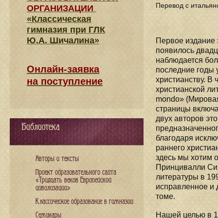
Перевод с итальян
ОРГАНИЗАЦИИ
«Классическая
гимназия при ГЛК
Ю.А. Шичалина»
Первое издание 
появилось двадц
наблюдается бол
Онлайн-заявка
последние годы 
христианству. В
на поступление
христианской лит
mondo» (Мировая
страницы включая 
двух авторов это
Библиотека
предназначенног
благодаря исклю
раннего христиа
здесь мы хотим о
Авторы и тексты
Принцивалли Сим
Проект образовательного сайта
литературы в 199
«Тридцать веков Европейской
исправленное и 
цивилизации»
томе.
Классическое образование в гимназии
Нашей целью в 19
Семинары