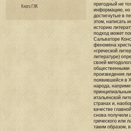
пригодный не тол
Книги ГЛК
информацию, но 
достигнутые в п
этом, написать и
историю литерату
подход может по
Сальваторе Конс
феномена христи
«греческой лите
литературе) опр
своей методолог
общественными я
произведения ли
появившейся в X
народа, наприме
принципиальными
итальянской лите
странах и, наобо
качестве главно
снова получили ц
греческого или л
таким образом, в