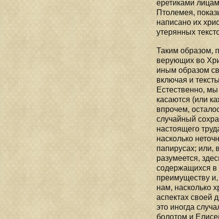
еретиками лицами
Птолемея, показы
написано их хри
утерянных тексто
Таким образом, 
верующих во Хрис
иным образом св
включая и тексты
Естественно, мы
касаются (или ка
впрочем, осталос
случайный сохра
настоящего труда
насколько неточ
папирусах; или, 
разумеется, зде
содержащихся в 
преимуществу и,
нам, насколько х
аспектах своей 
это иногда случ
болотом и Елисе