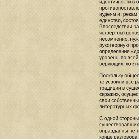
идентичности в о
противопоставле
иудеям и грекам 
единство, состо
Впоследствии ра
четвертом) genos
несомненно, нуж
рукотворную про
определения «др
уровень, по все
верующих, хотя 
Поскольку общес
те усвоили все р
традиции в суще
«кражи», осущес
свои собственны
литературных ф
С одной стороны,
существовавших 
оправданны не т
конце разговора 