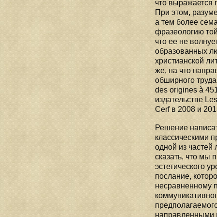
что выражается 
При этом, разуме
а тем более сем
фразеологию той
что ее не волну
образованных лю
христианской ли
же, на что напр
обширного труда т
des origines à 4
издательстве Les
Cerf в 2008 и 2013
Решение написат
классическими п
одной из частей 
сказать, что мы
эстетического у
послание, котор
несравненному п
коммуникативног
предполагаемого
направленными н