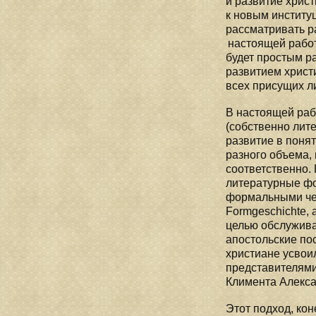
и развитие хрис
к новым институ
рассматривать р
настоящей работ
будет простым р
развитием христ
всех присущих л
В настоящей рабо
(собственно лит
развитие в понят
разного объема, н
соответственно. 
литературные фо
формальными чер
Formgeschichte,
целью обслужива
апостольские посл
христиане усвои
представителями 
Климента Алекса
Этот подход, кон