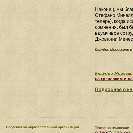
Наконец, мы бла
Стефано Минелли 
теперь), когда и
сомнения, был б
вдумчивое сотру
Джованни Менест
Клаудио Морескини и
Клаудио Морески
на греческом и ла
Подробнее о кн
Сведения​ об образовательной организации
Телефон гимназии: