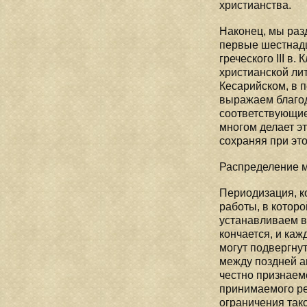
христианства.
Наконец, мы раз
первые шестнадца
греческого III в
христианской ли
Кесарийском, в 
выражаем благод
соответствующие
многом делает э
сохраняя при эт
Распределение ма
Периодизация, ко
работы, в котор
устанавливаем в 
кончается, и каж
могут подвергну
между поздней а
честно признаем
принимаемого ре
ограничения так