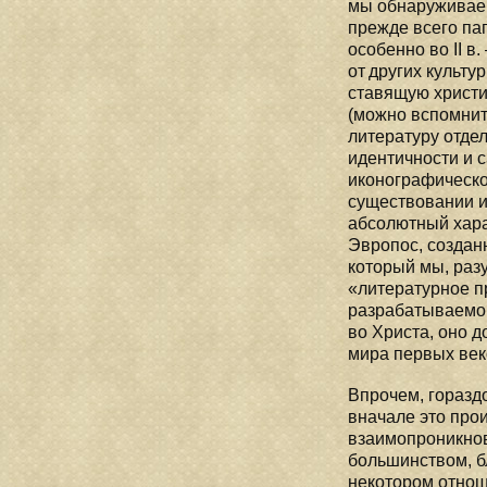
мы обнаруживаем
прежде всего па
особенно во II 
от других культу
ставящую христи
(можно вспомнить
литературу отде
идентичности и 
иконографическо
существовании и
абсолютный хара
Эвропос, созданн
который мы, раз
«литературное п
разрабатываемо
во Христа, оно 
мира первых веко
Впрочем, горазд
вначале это прои
взаимопроникнов
большинством, б
некотором отнош