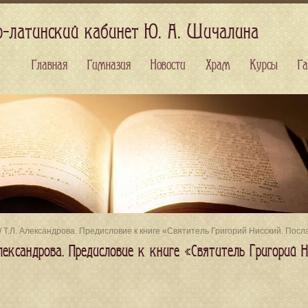
о-латинский кабинет Ю. А. Шичалина
Главная
Гимназия
Новости
Храм
Курсы
Га
/ Т.Л. Александрова. Предисловие к книге «Святитель Григорий Нисский. Посл
лександрова. Предисловие к книге «Святитель Григорий 