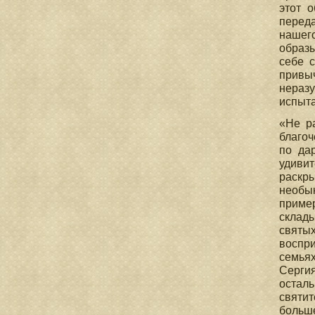
этот 
переда
нашег
образы
себе 
привы
неразу
испыта
«Не р
благоч
по да
удивит
раскр
необы
пример
склад
святых
воспри
семья
Серги
осталь
святит
больше