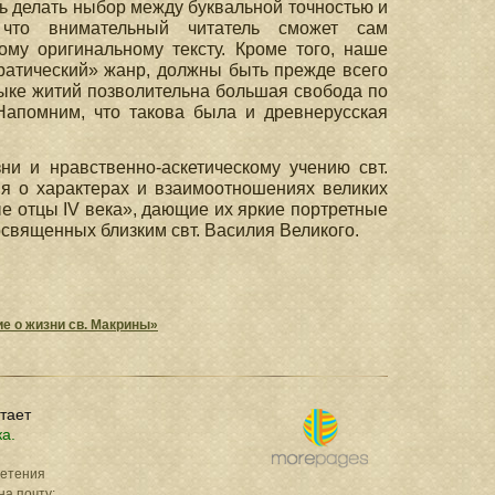
сь делать ныбор между буквальной точностью и
 что внимательный читатель сможет сам
му оригинальному тексту. Кроме того, наше
кратический» жанр, должны быть прежде всего
зыке житий позволительна большая свобода по
Напомним, что такова была и древнерусская
и и нравственно-аскетическому учению свт.
ия о характерах и взаимоотношениях великих
е отцы IV века», дающие их яркие портретные
посвященных близким свт. Василия Великого.
ие о жизни св. Макрины»
отает
ка.
ретения
на почту: