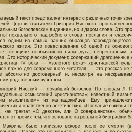
гаемый текст представляет интерес с различных точек зре
елей Церкви святителя Григория Нисского, прославленно
альным богословским видением, но и даром слова. Это про
нты похвального надгробного слова, послания и класси
тся одним из самых ранних образцов зарождающегося
еского жития. Это повествование об одной из основоп
не, женщине необычайной силы духа, непрестанным а
ва. Это исторический документ, содержащий драгоценные 
христиан IV века — «золотого века» христианской куль
ее важно для современного читателя, — это рассказ не то
аз абсолютно достоверный и, несмотря на нескрываем
ним родственным чувством.
Григорий Нисский — ярчайший богослов. По словам Л. 
идуальных осмыслений христианства»; известный визан
ким мыслителем» из каппадокийцев. Ему принадлежит
тических и нравственно-аскетических. «Послание о жизни 
и, как трактат «О девстве, или О совершенстве», обычн
ется от прочих тем, что основано на реальной биографии бл
 Макрины было написано вскоре после ее смерти (в
лениям. Однако это не мемуары, а, как уже было сказан