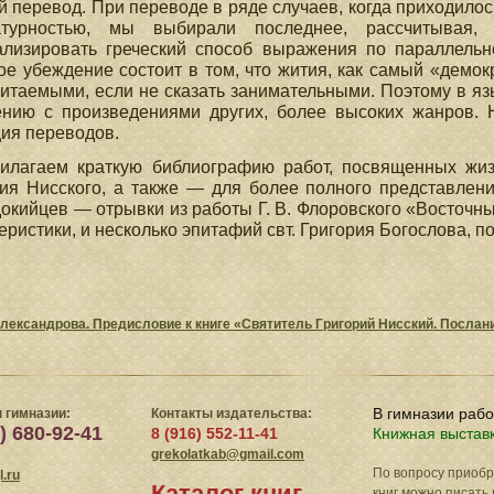
й перевод. При переводе в ряде случаев, когда приходило
атурностью, мы выбирали последнее, рассчитывая,
ализировать греческий способ выражения по параллельно
ое убеждение состоит в том, что жития, как самый «демо
итаемыми, если не сказать занимательными. Поэтому в я
ению с произведениями других, более высоких жанров. 
ия переводов.
илагаем краткую библиографию работ, посвященных жизн
ия Нисского, а также — для более полного представлен
окийцев — отрывки из работы Г. В. Флоровского «Восточны
еристики, и несколько эпитафий свт. Григория Богослова, 
 Александрова. Предисловие к книге «Святитель Григорий Нисский. Послан
В гимназии раб
 гимназии:
Контакты издательства:
) 680-92-41
8 (916) 552-11-41
Книжная выстав
grekolatkab@gmail.com
По вопросу приоб
.ru
Каталог книг
книг можно писать 