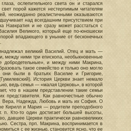
глаза, ослепительного света он и старался
т свет порой кажется нестерпимым читателям
ней, неожиданно реалистичными оказываются
одшучивает над всегдашним присутствием при
а Навкратия и не сразу может расстаться с
Василия Великого, который еще по-юношески
, порой впадающего в уныние от бесконечных
.
ринадлежал великий Василий. Отец и мать —
ки, между ними три епископа, необыкновенные
се добродетельные», и между ними Макрина,
бразовать такое семейство и только оно могло
ы они были в братьях Василие и Григорие,
Гумилевский). История Церкви знает немало
ьно, ведь семья — «малая Церковь», в которой
ет, что в нашем представлении такие семьи
 их представителя. Как равночестные обычно
, Вера, Надежда, Любовь и мать их София. О
ые Кирилл и Мария — родители преподобного
 п. Кто-то один достигает большей высоты,
во, давшее Церкви практически равновеликих
но. Сестра, прп. Макрина, воспринимается в
омиться с ее жизнью, становится ясно, что ее