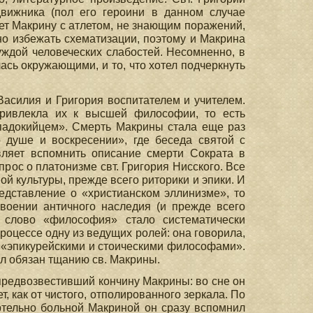
движника (пол его героини в данном случае
ет Макрину с атлетом, не знающим поражений,
но избежать схематизации, поэтому и Макрина
ждой человеческих слабостей. Несомненно, в
лась окружающими, и то, что хотел подчеркнуть
 Василия и Григория воспитателем и учителем.
ривлекла их к высшей философии, то есть
ппадокийцем». Смерть Макрины стала еще раз
 душе и воскресении», где беседа святой с
вляет вспомнить описание смерти Сократа в
рос о платонизме свт. Григория Нисского. Все
й культуры, прежде всего риторики и эпики. И
едставление о «христианском эллинизме», то
воении античного наследия (и прежде всего
е слово «философия» стало систематически
процессе одну из ведущих ролей: она говорила,
с «эпикурейскими и стоическими философами».
л обязан тщанию св. Макрины.
 предвозвестивший кончину Макрины: во сне он
т, как от чистого, отполированного зеркала. По
ртельно больной Макриной он сразу вспомнил