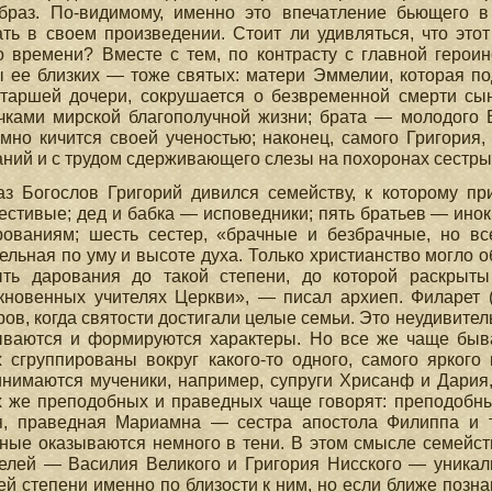
образ. По-видимому, именно это впечатление бьющего в 
ть в своем произведении. Стоит ли удивляться, что это
о времени? Вместе с тем, по контрасту с главной герои
 ее близких — тоже святых: матери Эммелии, которая п
старшей дочери, сокрушается о безвременной смерти сын
чками мирской благополучной жизни; брата — молодого 
мно кичится своей ученостью; наконец, самого Григория
ний и с трудом сдерживающего слезы на похоронах сестры
аз Богослов Григорий дивился семейству, к которому п
естивые; дед и бабка — исповедники; пять братьев — ино
рованиям; шесть сестер, «брачные и безбрачные, но в
ельная по уму и высоте духа. Только христианство могло о
ыть дарования до такой степени, до которой раскрыт
кновенных учителях Церкви», — писал архиеп. Филарет (
ов, когда святости достигали целые семьи. Это неудивител
ываются и формируются характеры. Но все же чаще быва
 сгруппированы вокруг какого-то одного, самого яркого
нимаются мученики, например, супруги Хрисанф и Дария
х же преподобных и праведных чаще говорят: преподобн
я, праведная Мариамна — сестра апостола Филиппа и т.
ные оказываются немного в тени. В этом смысле семейст
елей — Василия Великого и Григория Нисского — уникаль
й степени именно по близости к ним, но если ближе познак