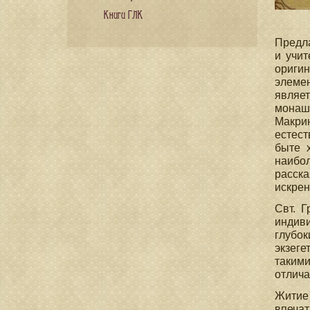
Книги ГЛК
Предла
и учит
оригин
элеме
являе
монаш
Макри
естест
быте 
наибол
расск
искрен
Свт. 
индив
глубо
экзеге
таким
отлича
Житие
впечат