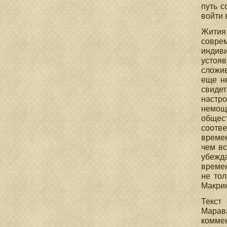
путь с
войти 
Жития
соврем
индив
устоя
сложив
еще н
свидет
настро
немощ
общест
соотв
времен
чем вс
убежда
времен
не то
Макрин
Текст
Марава
коммен