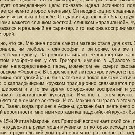
едует определенную цель: показать идеал истинного по
ается чем-то второстепенным). Он неоднократно сравнива
м и искусным в борьбе. Создавая идеальный образ, труд
ами кажется слишком жесткой, слишком «правильной», чу
казался и реальный ее характер, и то, как она воспринима
игорий.
но, что св. Макрина после смерти матери стала для свтт.
ривила им любовь к философии и риторике, она же п
ческому подвигу. Патрологи называют ее «четвертым ка
етом изображения у свт. Григория, именно в «Диалоге о
рием непосредственно перед моментом ее смерти заста
овском «Федоне». В современной литературе изучается воп
ликих каппадокийца были знатоками и поклонниками антично
 с каппадокийским кружком традиционно связывается пр
о широком и в то же время осторожном восприятии и ус
низма) христианской культурой. Именно в этом кружк
бляться в смысле аскетики. И св. Макрина сыграла в этом 
ап. Павел, когда пришел в Афины, должен был иметь дело 
й вероятности, многими чертами каппадокийский кружок бы
е 15-й Жития Макрины свт. Григорий вспоминает свой сон,
, что держит в руках мощи мученика, от которых исходит све
ии в родительский дом при первом же разговоре со сме