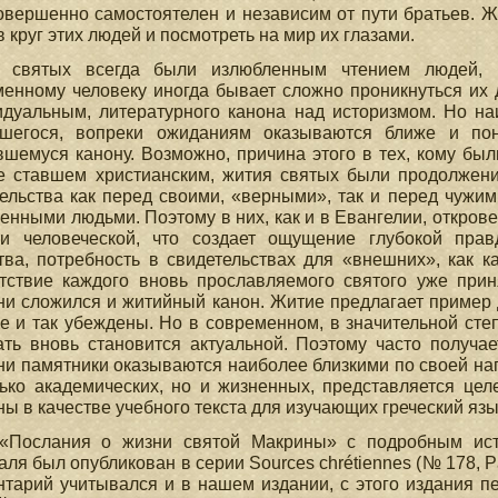
овершенно самостоятелен и независим от пути братьев. Ж
в круг этих людей и посмотреть на мир их глазами.
 святых всегда были излюбленным чтением людей, в
енному человеку иногда бывает сложно проникнуться их
идуальным, литературного канона над историзмом. Но на
вшегося, вопреки ожиданиям оказываются ближе и по
шемуся канону. Возможно, причина этого в тех, кому бы
е ставшем христианским, жития святых были продолжение
ельства как перед своими, «верными», так и перед чужи
енными людьми. Поэтому в них, как и в Евангелии, открове
и человеческой, что создает ощущение глубокой прав
ва, потребность в свидетельствах для «внешних», как к
етствие каждого вновь прославляемого святого уже при
и сложился и житийный канон. Житие предлагает пример д
е и так убеждены. Но в современном, в значительной ст
ть вновь становится актуальной. Поэтому часто получае
и памятники оказываются наиболее близкими по своей на
лько академических, но и жизненных, представляется це
ы в качестве учебного текста для изучающих греческий язы
 «Послания о жизни святой Макрины» с подробным ист
ля был опубликован в серии Sources chrétiennes (№ 178, P
тарий учитывался и в нашем издании, с этого издания печ