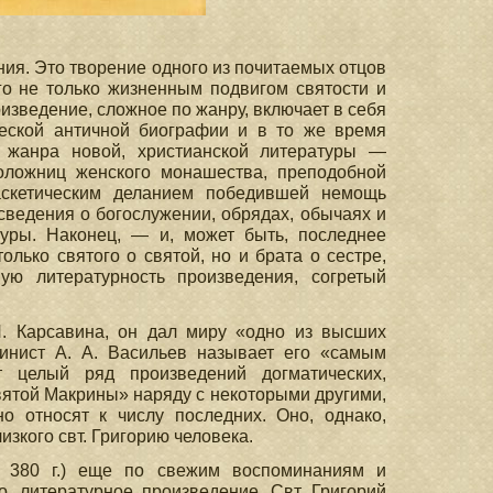
ния. Это творение одного из почитаемых отцов
го не только жизненным подвигом святости и
изведение, сложное по жанру, включает в себя
ческой античной биографии и в то же время
 жанра новой, христианской литературы —
оложниц женского монашества, преподобной
скетическим деланием победившей немощь
сведения о богослужении, обрядах, обычаях и
туры. Наконец, — и, может быть, последнее
лько святого о святой, но и брата о сестре,
ую литературность произведения, согретый
П. Карсавина, он дал миру «одно из высших
тинист А. А. Васильев называет его «самым
 целый ряд произведений догматических,
святой Макрины» наряду с некоторыми другими,
о относят к числу последних. Оно, однако,
изкого свт. Григорию человека.
 380 г.) еще по свежим воспоминаниям и
о, литературное произведение. Свт. Григорий