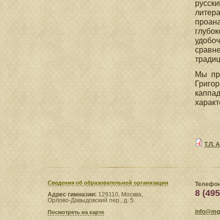
русски
литер
проан
глубок
удобоч
сравн
традиц
Мы пр
Григор
каппад
характ
Т.Л.
Сведения​ об образовательной организации
Телефон
8 (495
Адрес гимназии:
129110, Москва,
Орлово-Давыдовский пер., д. 5.
info@mgl
Посмотреть на карте