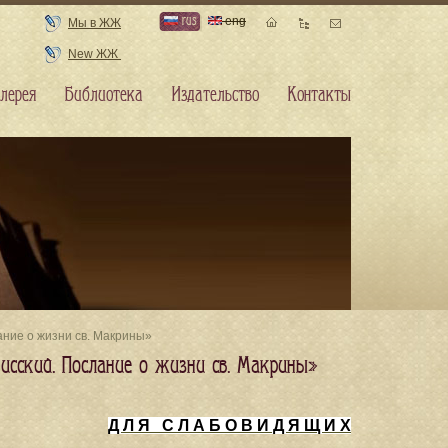
rus
eng
Мы в ЖЖ
New ЖЖ
лерея
Библиотека
Издательство
Контакты
ание о жизни св. Макрины»
Нисский. Послание о жизни св. Макрины»
Д Л Я С Л А Б О В И Д Я Щ И Х