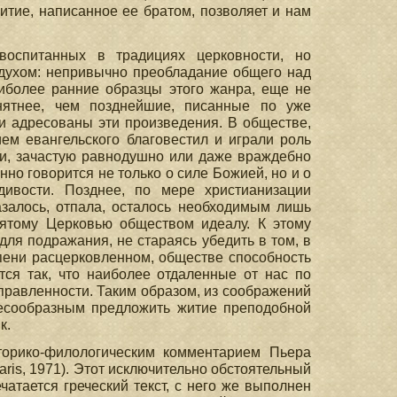
итие, написанное ее братом, позволяет и нам
оспитанных в традициях церковности, но
 духом: непривычно преобладание общего над
иболее ранние образцы этого жанра, еще не
нятнее, чем позднейшие, писанные по уже
ли адресованы эти произведения. В обществе,
м евангельского благовестил и играли роль
ми, зачастую равнодушно или даже враждебно
нно говорится не только о силе Божией, но и о
дивости. Позднее, по мере христианизации
азалось, отпала, осталось необходимым лишь
нятому Церковью обществом идеалу. К этому
ля подражания, не стараясь убедить в том, в
епени расцерковленном, обществе способность
тся так, что наиболее отдаленные от нас по
правленности. Таким образом, из соображений
лесообразным предложить житие преподобной
к.
орико-филологическим комментарием Пьера
aris, 1971). Этот исключительно обстоятельный
атается греческий текст, с него же выполнен