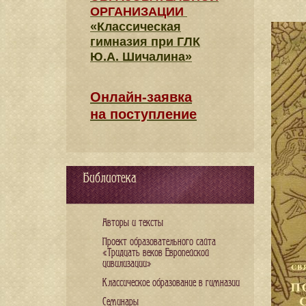
ОРГАНИЗАЦИИ
«Классическая
гимназия при ГЛК
Ю.А. Шичалина»
Онлайн-заявка
на поступление
Библиотека
Авторы и тексты
Проект образовательного сайта
«Тридцать веков Европейской
цивилизации»
Классическое образование в гимназии
Семинары