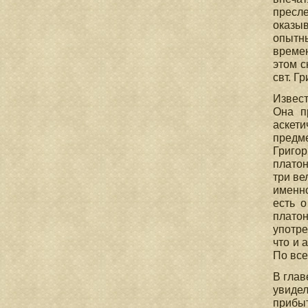
пресл
оказыв
опытны
времен
этом с
свт. Гр
Извест
Она п
аскети
предм
Григо
платон
три ве
именно
есть 
плато
употре
что и 
По все
В глав
увидел
прибыт