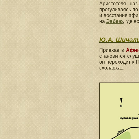
Аристотеля наз
прогуливаясь п
и восстания афи
на
Эвбею
, где в
Ю.А. Шичали
Приехав в
Афи
становится слуш
он переходит к 
схоларха...