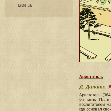
Книги ГЛК
Аристотель
Д. Дилите.
Аристотель (384
учеником Плато
воспитателем ма
где основал св