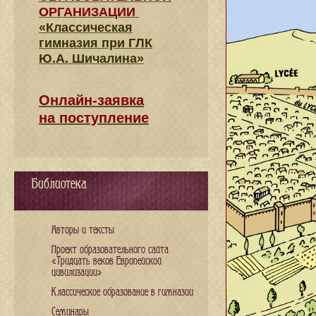
ОРГАНИЗАЦИИ
«Классическая
гимназия при ГЛК
Ю.А. Шичалина»
Онлайн-заявка
на поступление
Библиотека
Авторы и тексты
Проект образовательного сайта
«Тридцать веков Европейской
цивилизации»
Классическое образование в гимназии
Семинары