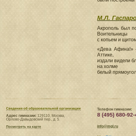
М.Л. Гаспаро
Акрополь был п
Воительницы
с копьем и щито
«Дева Афина!» 
Аттике,
издали видели б
на холме
белый прямоугол
Сведения​ об образовательной организации
Телефон гимназии:
8 (495) 680-92-
Адрес гимназии:
129110, Москва,
Орлово-Давыдовский пер., д. 5.
info@mgl.ru
Посмотреть на карте