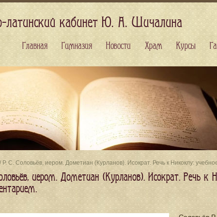
о-латинский кабинет Ю. А. Шичалина
Главная
Гимназия
Новости
Храм
Курсы
Га
/ P. С. Соловьёв, иером. Дометиан (Курланов). Исократ. Речь к Никоклу: учеб
Соловьёв, иером. Дометиан (Курланов). Исократ. Речь к 
нтарием.