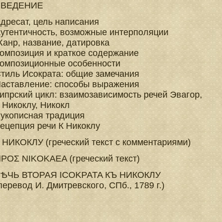
ВВЕДЕНИЕ
дресат, цель написания
утентичность, возможные интерполяции
анр, название, датировка
омпозиция и краткое содержание
омпозиционные особенности
тиль Исократа: общие замечания
аставление: способы выражения
ипрский цикл: взаимозависимость речей Эвагор,
 Никоклу, Никокл
укописная традиция
ецепция речи К Никоклу
 НИКОКЛУ (греческий текст с комментариями)
РОΣ NIKOKAEA (греческий текст)
ѢЧЬ ВТОРАЯ ICOKPATA КЪ НИКОКЛУ
перевод И. Дмитревского, СПб., 1789 г.)