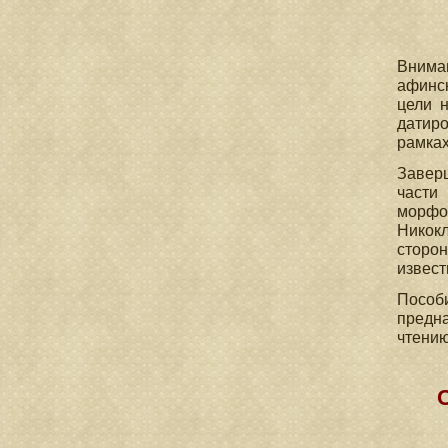
Вниман
афинск
цели н
датиро
рамках
Завер
части
морфол
Никокл
сторон
известн
Пособ
предн
чтению