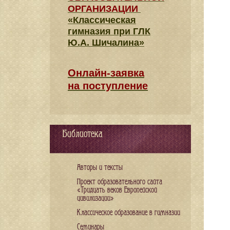
ОРГАНИЗАЦИИ
«Классическая
гимназия при ГЛК
Ю.А. Шичалина»
Онлайн-заявка
на поступление
Библиотека
Авторы и тексты
Проект образовательного сайта
«Тридцать веков Европейской
цивилизации»
Классическое образование в гимназии
Семинары