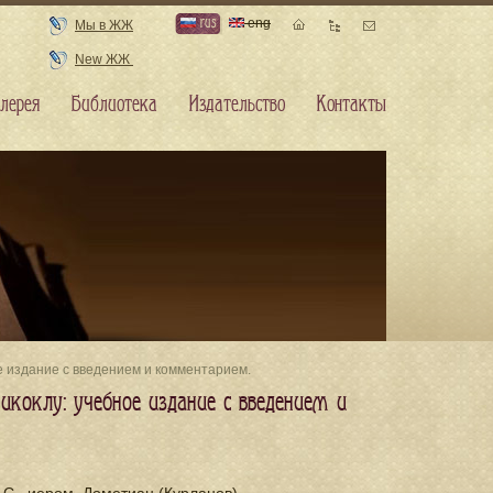
rus
eng
Мы в ЖЖ
New ЖЖ
лерея
Библиотека
Издательство
Контакты
ное издание с введением и комментарием.
Никоклу: учебное издание с введением и