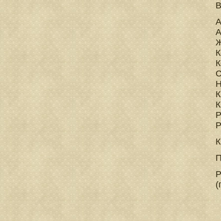
А
А
Ж
К
К
С
Н
К
К
Р
Р
К
П
Р
(