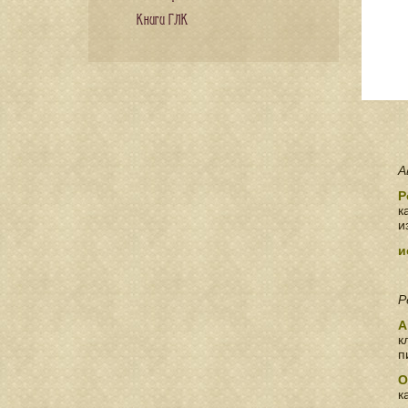
Книги ГЛК
А
Р
к
и
и
Р
А
к
п
О
к