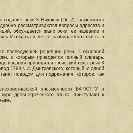
 издание речи К Никоклу (Or. 2) знаменитого
подробно рассматриваются вопросы адресата и
яций, обсуждается жанр речи, ее название и
иль Исократа и место разбираемого текста в
кже последующей рецепции речи. В основной
оки, к которым приводится полный словарь,
це издания приводится греческий текст речи К
вод 1789 г. И. Дмитревского, который, с одной
станет поводом для подражания, которое, как
внехристианской письменности БФПСТГУ и
курс древнегреческого языка, приступают к
зыке.