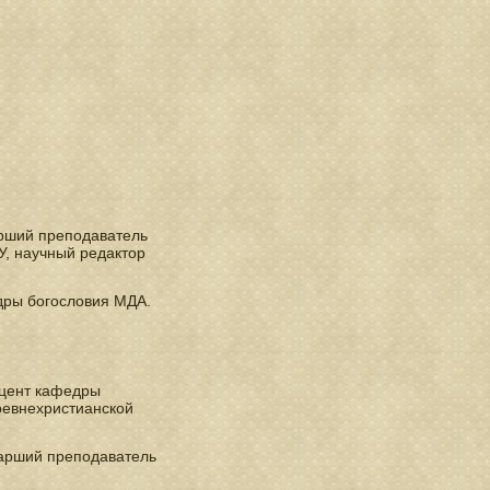
арший преподаватель
, научный редактор
ры богословия МДА.
оцент кафедры
ревнехристианской
тарший преподаватель