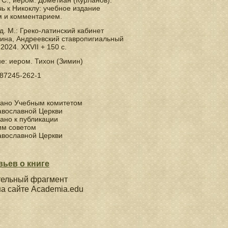
 С., иером. Дометиан (Курланов).
чь к Никоклу: учебное издание
м и комментарием.
зд. М.: Греко-латинский кабинет
ина, Андреевский ставропигиальный
2024. XXVII + 150 с.
: иером. Тихон (Зимин)
-87245-262-1
ано Учебным комитетом
авославной Церкви
ано к публикации
им советом
авославной Церкви
вьев о книге
тельный фрагмент
на сайте Academia.edu