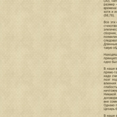
(30), са
размер —
времени 
хотя и и
(68,76).
Все эти
стихотв
элегиче
сборник,
появили
следоват
Длинные 
такую об
Находящ
принципу
одно был
В наше в
прямо-та
надо счи
поэт по
влияния
слабост
ничтожны
Никакой 
договори
вне сомн
Однако п
Цезарь б
В наше 