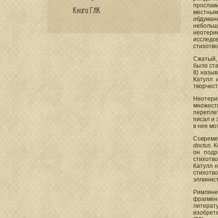
прослав
Книги ГЛК
местными
обдуман
небольш
неотерик
исследо
стихотво
Сжатый,
было ста
8) назыв
Катулл 
творчест
Неотери
множест
переплет
писал и 
в нее мо
Совреме
doctus.
К
он подр
стихотво
Катулл н
стихотв
эллинист
Римляне 
фрагмен
литерат
изобрете