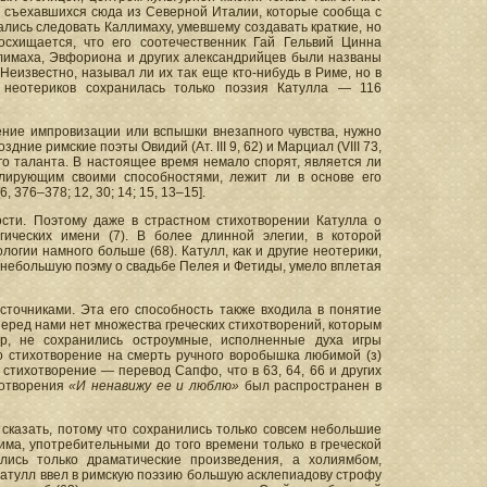
, съехавшихся сюда из Северной Италии, которые сообща с
лись следовать Каллимаху, умевшему создавать краткие, но
осхищается, что его соотечественник Гай Гельвий Цинна
ллимаха, Эвфориона и других александрийцев были названы
Неизвестно, называл ли их так еще кто-нибудь в Риме, но в
 неотериков сохранилась только поэзия Катулла — 116
ние импровизации или вспышки внезапного чувства, нужно
ние римские поэты Овидий (Ат. III 9, 62) и Марциал (VIII 73,
его таланта. В настоящее время немало спорят, является ли
улирующим своими способностями, лежит ли в основе его
 376–378; 12, 30; 14; 15, 13–15].
сти. Поэтому даже в страстном стихотворении Катулла о
ических имени (7). В более длинной элегии, в которой
огии намного больше (68). Катулл, как и другие неотерики,
л небольшую поэму о свадьбе Пелея и Фетиды, умело вплетая
сточниками. Эта его способность также входила в понятие
перед нами нет множества греческих стихотворений, которым
р, не сохранились остроумные, исполненные духа игры
 что стихотворение на смерть ручного воробышка любимой (з)
 61 стихотворение — перевод Сапфо, что в 63, 64, 66 и других
хотворения
«И ненавижу ее и люблю»
был распространен в
 сказать, потому что сохранились только совсем небольшие
ма, употребительными до того времени только в греческой
лись только драматические произведения, а холиямбом,
). Катулл ввел в римскую поэзию большую асклепиадову строфу