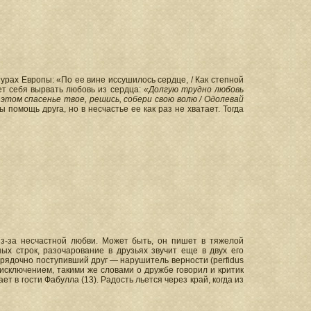
урах Европы: «По ее вине иссушилось сердце, / Как степной
ет себя вырвать любовь из сердца:
«Долгую трудно любовь
 этом спасенье твое, решись, собери свою волю / Одолевай
 помощь друга, но в несчастье ее как раз не хватает. Тогда
из-за несчастной любви. Может быть, он пишет в тяжелой
ых строк, разочарование в друзьях звучит еще в двух его
порядочно поступивший друг — нарушитель верности (perfidus
 исключением, такими же словами о дружбе говорил и критик
т в гости Фабулла (13). Радость льется через край, когда из