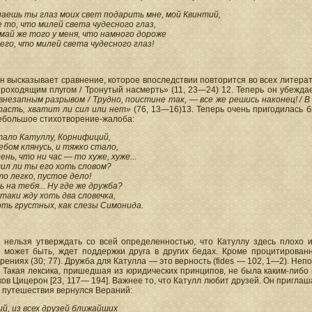
лаешь ты глаз моих свет подарить мне, мой Квинтий,
 то, что милей света чудесного глаз,
май же того у меня, что намного дороже
сего, что милей света чудесного глаз!
н высказывает сравнение, которое впоследствии повторится во всех литерат
проходящим плугом / Тронутый насмерть» (11, 23—24) 12. Теперь он убежда
внезапным разрывом / Трудно, поистине так, — все же решись наконец! / В
расть, хватит ли сил или нет»
(76, 13—16)13. Теперь очень пригодилась бы
небольшое стихотворение-жалоба:
тало Катуллу, Корнифиций,
ебом клянусь, и тяжко стало,
ень, что ни час — то хуже, хуже...
ил ли ты его хоть словом?
то легко, пустое дело!
ь на тебя... Ну где же дружба?
-таки жду хоть два словечка,
оть грустных, как слезы Симонида.
, нельзя утверждать со всей определенностью, что Катуллу здесь плохо 
, может быть, ждет поддержки друга в других бедах. Кроме процитированн
рениях (30; 77). Дружба для Катулла — это верность (fides — 102, 1—2). Не
. Такая лексика, пришедшая из юридических принципов, не была каким-либо
ов Цицерон [23, 117— 194]. Важнее то, что Катулл любит друзей. Он приглашае
 путешествия вернулся Вераний:
й, из всех друзей ближайших