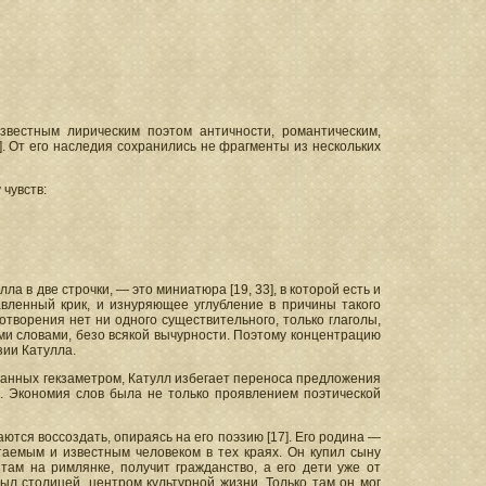
известным лирическим поэтом античности, романтическим,
 От его наследия сохранились не фрагменты из нескольких
чувств:
а в две строчки, — это миниатюра [19, 33], в которой есть и
авленный крик, и изнуряющее углубление в причины такого
ихотворения нет ни одного существительного, только глаголы,
ми словами, безо всякой вычурности. Поэтому концентрацию
зии Катулла.
исанных гекзаметром, Катулл избегает переноса предложения
7]. Экономия слов была не только проявлением поэтической
тся воссоздать, опираясь на его поэзию [17]. Его родина —
таемым и известным человеком в тех краях. Он купил сыну
там на римлянке, получит гражданство, а его дети уже от
л столицей, центром культурной жизни. Только там он мог