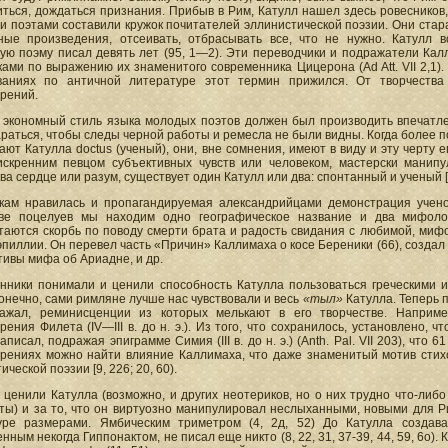
иться, дождаться признания. Прибыв в Рим, Катулл нашел здесь ровесников
 поэтами составили кружок почитателей эллинистической поэзии. Они стара
ные произведения, отсеивать, отбрасывать все, что не нужно. Катулл в
ую поэму писал девять лет (95, 1—2). Эти переводчики и подражатели Ка
ами по выражению их знаменитого современника Цицерона (Ad Att. VII 2,1). 
ваниях по античной литературе этот термин прижился. От творчества
рений.
 экономный стиль языка молодых поэтов должен был производить впечатле
раться, чтобы следы черной работы и ремесла не были видны. Когда более позд
ают Катулла doctus (ученый), они, вне сомнения, имеют в виду и эту черту 
искренним певцом субъективных чувств или человеком, мастерски манип
ва сердце или разум, существует один Катулл или два: спонтанный и ученый [6,
кам нравилась и пропагандируемая александрийцами демонстрация учено
ве поцелуев мы находим одно географическое название и два мифолог
аются скорбь по поводу смерти брата и радость свидания с любимой, мифол
эпиллии. Он перевел часть «Причин» Каллимаха о косе Береники (66), созда
тивы мифа об Ариадне, и др.
нники понимали и ценили способность Катулла пользоваться греческими и
онечно, сами римляне лучше нас чувствовали и весь
«тыл»
Катулла. Теперь 
ажал, реминисценции из которых мелькают в его творчестве. Наприме
рения Филета (IV—III в. до н. э.). Из того, что сохранилось, установлено,
аписал, подражая эпиграмме Симия (III в. до н. э.) (Anth. Pal. VII 203), что
орениях можно найти влияние Каллимаха, что даже знаменитый мотив сти
ической поэзии [9, 226; 20, 60).
ценили Катулла (возможно, и других неотериков, но о них трудно что-либо
ты) и за то, что он виртуозно манипулировал неслыханными, новыми для Ри
уре размерами. Ямбическим триметром (4, 2д, 52) До Катулла создава
нным некогда Гиппонактом, не писал еще никто (8, 22, 31, 37-39, 44, 59, 6о