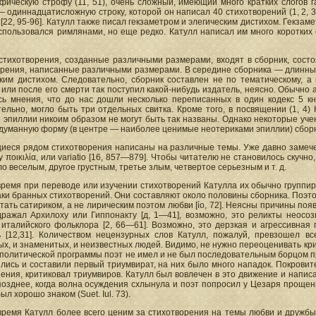
пфическую строфу (11, 51), очень сложный, имеющий много кратких слогов 
 одиннадцатисложную строку, которой он написал 40 стихотворений (1, 2, 3, 4
[22, 95-96]. Катулл также писал гекзаметром и элегическим дистихом. Гекза
спользовался римлянами, но еще редко. Катулл написал им много коротких 
 стихотворения, созданные различными размерами, входят в сборник, состо
орения, написанные различными размерами. В середине сборника — длинные,
ским дистихом. Следовательно, сборник составлен не по тематическому, а
 или после его смерти так поступил какой-нибудь издатель, неясно. Обычн
сь мнения, что до нас дошли несколько переписанных в один кодекс 5 книг
ельно, могло быть три отдельных свитка. Кроме того, в посвящении (1, 4
эпиллии никоим образом не могут быть так названы. Однако некоторые учен
думанную форму (в центре — наиболее ценимые неотериками эпиллии) сборник
иеся рядом стихотворения написаны на различные темы. Уже давно замечен
 ποικιλία, или variatio [16, 857—879]. Чтобы читателю не становилось скучн
о веселым, другое грустным, третье злым, четвертое серьезным и т. д.
ремя при переводе или изучении стихотворений Катулла их обычно группир
ки бранных стихотворений. Они составляют около половины сборника. Поэто
тать сатириком, а не лирическим поэтом любви [ίο, 72]. Неясны причины по
дражал Архилоху или Гиппонакту [д, 1—41], возможно, это реликты неосо
 италийского фольклора [2, 66—61]. Возможно, это дерзкая и агрессивная
ь [12,31]. Количеством нецензурных слов Катулл, пожалуй, превзошел в
х, и знаменитых, и неизвестных людей. Видимо, не нужно переоценивать крити
политической программы поэт не имел и не был последовательным борцом проти
лись и составили первый триумвират, на них было много нападок. Покровит
ения, критиковал триумвиров. Катулл был вовлечен в это движение и напи
озднее, когда волна осуждения схлынула и поэт попросил у Цезаря прощени
ыл хорошо знаком (Suet. Iul. 73).
время Катулл более всего ценим за стихотворения на темы любви и дружб