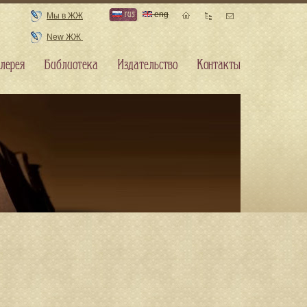
rus
eng
Мы в ЖЖ
New ЖЖ
лерея
Библиотека
Издательство
Контакты