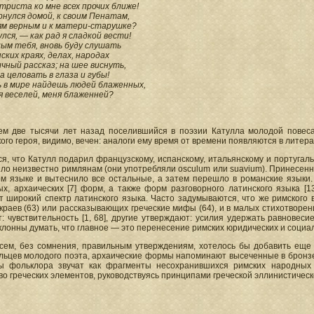
триста ко мне всех прочих ближе!
рнулся домой, к своим Пенатам,
ям верным и к матери-старушке?
улся, — как рад я сладкой вести!
лым тебя, вновь буду слушать
ских краях, делах, народах
чный рассказ; на шее виснуть,
а целовать в глаза и губы!
ь в мире найдешь людей блаженных,
я веселей, меня блаженней?
ем две тысячи лет назад поселившийся в поэзии Катулла молодой повеса,
ого героя, видимо, вечен: аналоги ему время от времени появляются в литера
я, что Катулл подарил французскому, испанскому, итальянскому и португальс
ло неизвестно римлянам (они употребляли osculum или suavium). Принесенн
ом языке и вытеснило все остальные, а затем перешло в романские языки.
х, архаических [7] форм, а также форм разговорного латинского языка [13
т широкий спектр латинского языка. Часто задумываются, что же римского
краев (63) или рассказывающих греческие мифы (64), и в малых стихотворе
: чувствительность [1, 68], другие утверждают: усилия удержать равновес
клонны думать, что главное — это перенесение римских юридических и социал
всем, без сомнения, правильным утверждениям, хотелось бы добавить еще 
ьцев молодого поэта, архаические формы напоминают высеченные в бронзе 
ы фольклора звучат как фрагменты несохранившихся римских народных 
о греческих элементов, руководствуясь принципами греческой эллинистичес