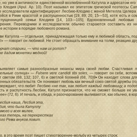
 но уже в античности единственной возлюбленной Катулла и адресатом его 
о Клодия (Apul. Αρ. 10). Поэт называл ее эпитетом греческой поэтессы С
се исследователи идентифицируют Лесбию-Клодию с женой Метелла Целера и
йся в Риме красотой и распущенностью [19, 89; 20, 15—53], хотя есть и с
тпущенницей семьи Клодиев [14, 103—105]. Вдохновленный любовью
орения. Переводчики и исследователи обычно стараются составить из н
е истории в порядке любовного романа.
ви Катулла — отдельная, принадлежащая только ему и любимой область, по
!» — говорит он любимой. Не стоит обращать внимание на толки, реакцию др
орчат старики, — что нам их ропот?
не дадим монетки медной!
выявляет самые разнообразные нюансы мира своей любви. Счастливая л
ельные солнца»
—
Fulsere vere candidi tibi soles
, — говорит он себе, вспо
 светом (68, 132; 107, 6) и светлой богиней (68, 70)9• Он находит слова 
нных обязательств. Он понимает любовь как вечный союз святой дружбы (год,
тверждает, что любит Лесбию
«не так, как любит каждый любовницу, а под
ть и распутность Лесбии, Катулл признается, что не сможет больше ее ув
нее»
(72, 6). И печаль, и обида, и разочарование выливаются, как обычно, в к
есбия наша, Лесбия эта,
бия, что была Катуллу
амого и всех милее,
лках теперь, на перекрестках
ого Рема внуков ловит.
, в это время поэт пишет стихотворение-мольбу из четырех строк: