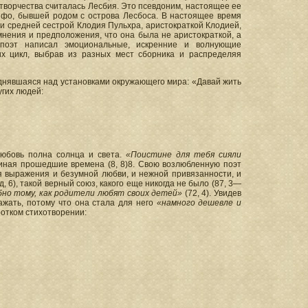
творчества считалась Лесбия. Это псевдоним, настоящее ее
апфо, бывшей родом с острова Лесбоса. В настоящее время
 средней сестрой Клодия Пульхра, аристократкой Клодией,
омнения и предположения, что она была не аристократкой, а
 поэт написал эмоциональные, искренние и волнующие
их цикл, выбрав из разных мест сборника и распределяя
днявшаяся над установками окружающего мира: «Давай жить
угих людей:
юбовь полна солнца и света.
«Поистине для тебя сияли
миная прошедшие времена (8, 8)8. Свою возлюбленную поэт
для выражения и безумной любви, и нежной привязанности, и
 6), такой верный союз, какого еще никогда не было (87, 3—
обно тому, как родители любят своих детей»
(72, 4). Увидев
ажать, потому что она стала для него
«намного дешевле и
оротком стихотворении: