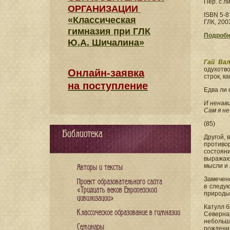
Пер. с л
ОРГАНИЗАЦИИ
ISBN 5-8
«Классическая
ГЛК, 200
гимназия при ГЛК
Подробн
Ю.А. Шичалина»
Гай Ва
одухотв
Онлайн-заявка
строк, к
на поступление
Едва ли 
И ненав
Сам я не
(85)
Библиотека
Другой, 
противо
состояни
выражающ
мысли и 
Авторы и тексты
Замечено
Проект образовательного сайта
в следую
«Тридцать веков Европейской
природы 
цивилизации»
Катулл б
Классическое образование в гимназии
Северна
небольш
Семинары
рождени