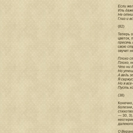
Если же
Иль даже
Не отни
Глаз и в
(82)
Теперь о
цветок, 
пресечь 
свою ст
звучит 
Плохо с
Плохо, н
Что ни д
Но утеш
А ведь э
Я сержус
Но я все
Пусть х
(З8)
Конечно
болезни
стихотво
— 30, 3)
неотерик
далекого
О Верани