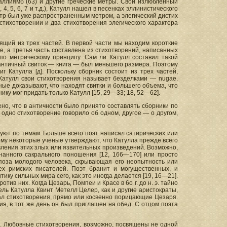
галлиямб (63) и другие греческие метры. Свой излюбленный
, 5, 6, 7 и т.д.), Катулл нашел в песенках эллинистического
метр был уже распространенным метром, а элегический дистих
стихотворении и два стихотворения элегического характера
ящий из трех частей. В первой части мы находим короткие
 а третья часть составлена из стихотворений, написанных
 по метрическому принципу. Сам ли Катулл составил такой
о античный свиток — книга — был меньшего размера. Поэтому
 Катулла [д]. Поскольку сборник состоит из трех частей,
) Катулл свои стихотворения называет безделками — nugae.
ые доказывают, что находят свитки и большего объема, что
у мог придать только Катулл [15, 29—33; 18, 52—62].
о, что в античности было принято составлять сборники по
о, одно стихотворение говорило об одном, другое — о другом,
уют по темам. Больше всего поэт написал сатирических или
му некоторые ученые утверждают, что Катулла прежде всего
явления этих злых или язвительных произведений. Возможно,
знанного сакрального поношения [12, 166—170] или просто
 поза молодого человека, скрывающая его неопытность или
сех римских писателей. Поэт бранит и могущественных, и
ку сильных мира сего, как это иногда делается [19, 16—21].
в них. Когда Цезарь, Помпеи и Красе в 6о г. до н. э. тайно
ель Катулла Квинт Метелл Целер, как и другие аристократы,
сал стихотворения, прямо или косвенно порицающие Цезаря.
я, в тот же день он был приглашен на обед. С отцом поэта
ы. Любовные стихотворения, возможно, посвящены не одной