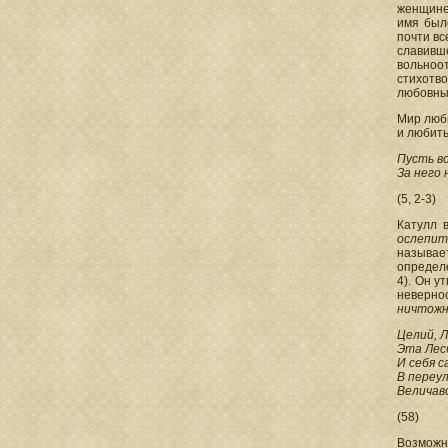
женщине,
имя был
почти в
славивше
вольноо
стихотв
любовны
Мир люб
и любить
Пусть в
За него 
(5, 2-3)
Катулл 
ослепит
называет
определе
4). Он у
невернос
ничтож
Целий, Л
Эта Лес
И себя с
В переу
Величав
(58)
Возможно