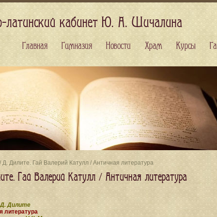
о-латинский кабинет Ю. А. Шичалина
Главная
Гимназия
Новости
Храм
Курсы
Га
/ Д. Дилите. Гай Валерий Катулл / Античная литература
лите. Гай Валерий Катулл / Античная литература
Д. Дилите
я литература