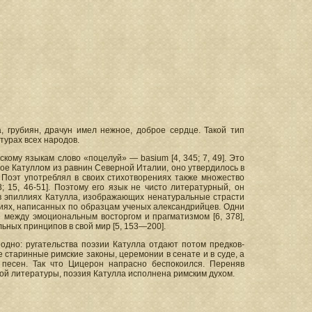
 грубиян, драчун имел нежное, доброе сердце. Такой тип
турах всех народов.
кому языкам слово «поцелуй» — basium [4, 345; 7, 49]. Это
ое Катуллом из равнин Северной Италии, оно утвердилось в
 Поэт употреблял в своих стихотворениях также множество
; 15, 46-51]. Поэтому его язык не чисто литературный, он
 в эпиллиях Катулла, изображающих ненатуральные страсти
ниях, написанных по образцам ученых александрийцев. Одни
ие между эмоциональным восторгом и прагматизмом [6, 378],
ьных принципов в свой мир [5, 153—200].
одно: ругательства поэзии Катулла отдают потом предков-
старинные римские законы, церемонии в сенате и в суде, а
песен. Так что Цицерон напрасно беспокоился. Переняв
кой литературы, поэзия Катулла исполнена римским духом.