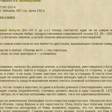
итовского
Н.К. Малинаускене
7245-102-4
3. Обложка, 487 стр. Цена 150 р.
ее о книге
лерий Катулл
(84—54 гг. до н.э.) теперь считается едва ли не самым 
оренным певцом любви, предшественником современной поэзии [11, 85—100].
ак у греческих лириков, а целый сборник эмоциональных стихотворений.
не самым известным из них является двустишие, выражающее сложную гамму 
ижу ее и люблю. «Почему же?» — ты спросишь.
 знаю, но так чувствую я — и томлюсь.
возможно, написал бы длинную элегию, а стихотворение, уместившееся у Катулл
речивая борьба чувств в сердце, и рациональный взгляд со стороны, и сд
я, и ответ: я не знаю, только чувствую, что это так, и страдаю. В тексте ст
ие не энергичное действие, но состояние кипящих чувств. Сказано просты
лаконичность средств выражения можно считать основной особенностью поэ
, что не только в коротких, но даже и в более длинных стихотворениях, нап
щую строку (enjambement), стремясь уложить мысль в одну строчку [8, 14
автора, но и частью программы как его самого, так и его единомышленников.
ыл не римлянином. Биография поэта известна недостаточно. Обычно ее пытаю
я Италия, город Верона и его окрестности. Отец поэта был богатым, почи
ое поместье неподалеку от Рима, возможно, надеясь, что тот, женившись 
я будут римлянами3. Самому юному поэту, видимо, было важнее, что Рим бы