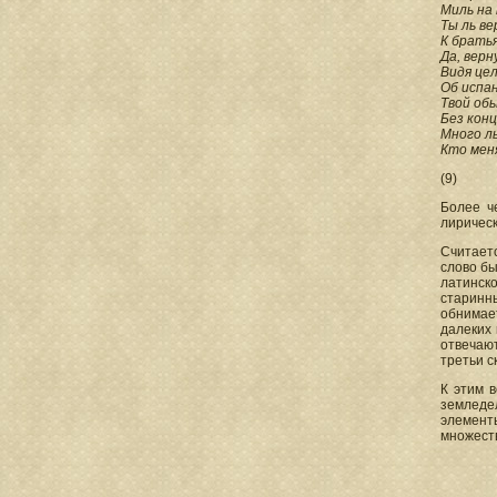
Миль на 
Ты ль ве
К брать
Да, верн
Видя це
Об испан
Твой обы
Без конц
Много л
Кто мен
(9)
Более ч
лирическ
Считаетс
слово бы
латинск
старинны
обнимае
далеких 
отвечают
третьи с
К этим 
земледел
элемент
множеств