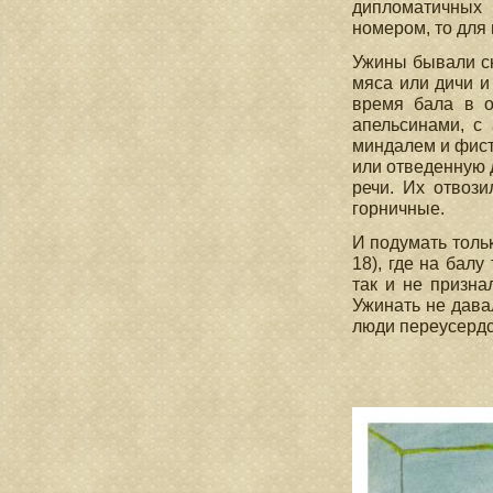
дипломатичных 
номером, то дл
Ужины бывали ск
мяса или дичи и
время бала в о
апельсинами, с
миндалем и фист
или отведенную 
речи. Их отвози
горничные.
И подумать толь
18), где на бал
так и не призна
Ужинать не дава
люди переусердс