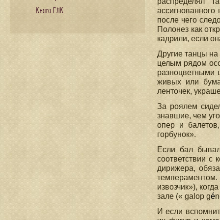
распределял т
ассигнованного 
Книги ГЛК
после чего след
Полонез как отк
кадрили, если он
Другие танцы на
целым рядом осо
разноцветными 
живых или бума
ленточек, украш
За роялем сиде
знавшие, чем уг
опер и балетов
горбунок».
Если бал бывал
соответствии с 
дирижера, обяз
тем­пераментом.
извозчик»), ког
зале (« galop g
é
n
И если вспомнит