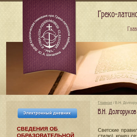
Греко-латин
Глав
Главная
/ В.Н. Долгор
В.Н. Долгоруко
СВЕДЕНИЯ​ ОБ
Светские правил
ОБРАЗОВАТЕЛЬНОЙ
стилю), конец с