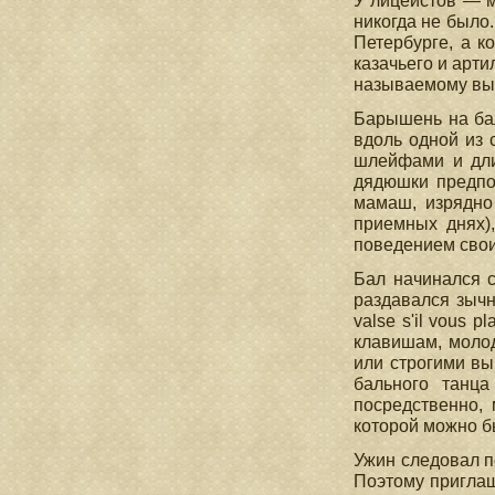
У лицеистов — м
никогда не было
Петербурге, а к
казачьего и арт
называемому вы
Барышень на ба
вдоль одной из 
шлейфами и дли
дядюшки предпоч
мамаш, изрядно
приемных днях),
поведением свои
Бал начинался с
раздавался зычн
valse s'il vous 
клавишам, молод
или строгими вы
бального танц
посредственно,
которой можно бы
Ужин следовал по
Поэтому приглаш