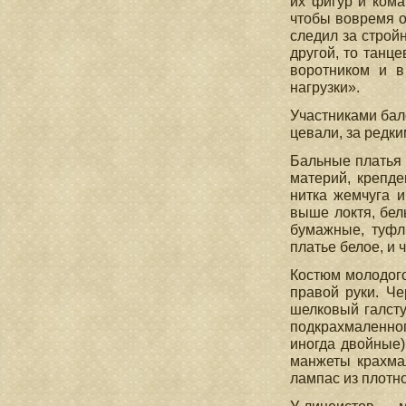
их фигур и кома
чтобы вовремя о
следил за строй
другой, то тан­
воротником и в
нагрузки».
Участниками бал
цевали, за редк
Бальные платья 
материй, крепде
нитка жемчуга и
выше локтя, бе­
бумажные, туфл
платье белое, и 
Костюм молодого
правой руки. Ч
шелковый галсту
подкрахмаленног
иногда двойные)
манжеты крахма
лампас из плотн