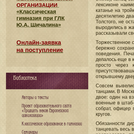
ОРГАНИЗАЦИИ
лексиконе наиме
катанье на трой
«Классическая
десятилетию два
гимназия при ГЛК
Толстого, не ос
Ю.А. Шичалина»
выродились в жал
рассказывали св
Онлайн-заявка
Торжественное с
бережно сохраня
на поступление
поведения. Печ
делалось еще в к
просто через 
присутствовавш
открывшему двер
Библиотека
Совсем вывелис
танцами. В Москв
двое: один на в
Авторы и тексты
военные в штаб-
Проект образовательного сайта
собрат, офицер 
«Тридцать веков Европейской
кругов.
цивилизации»
Обязанности ди
Классическое образование в гимназии
танцевать весь 
Семинары