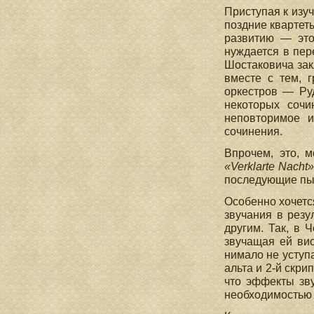
Приступая к изу
поздние квартет
развитию — это
нуждается в пер
Шостаковича зак
вместе с тем, 
оркестров — Ру
некоторых сочи
неповторимое и
сочинения.
Впрочем, это, 
«Verklarte Nacht
последующие пы
Особенно хочетс
звучания в резу
другим. Так, в 
звучащая ей ви
нимало не уступ
альта и 2-й скри
что эффекты зв
необходимостью 