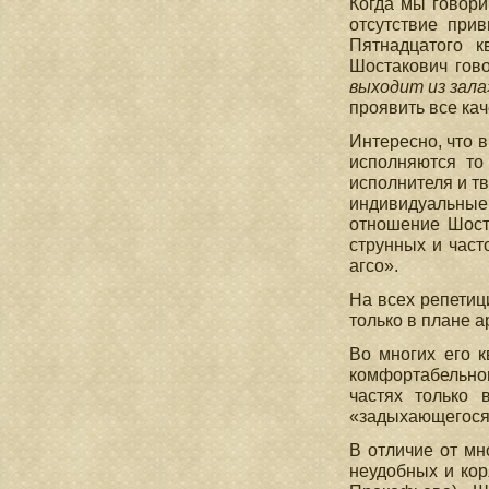
Когда мы говори
отсутствие при
Пятнадцатого к
Шостакович гов
выходит из зала
проявить все ка
Интересно, что в
исполняются то
исполнителя и т
индивидуальные
отношение Шост
струнных и част
агсо».
На всех репетиц
только в плане а
Во многих его 
комфортабельн
частях только 
«задыхающегося»
В отличие от мн
неудобных и кор