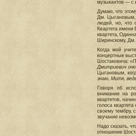
музыкантов — с 
Думаю, что этом
Дм. Цыгановым,
людей, но, что
Квартета имени 
квартета, Одинн
Ширинскому, Дм.
Когда мой учит
концертные выст
Шостаковича:
«П
Дмитриевич оче
Цыгановым, ког
знаю, Митя, ведь
Говоря об испо
внимание на ро
квартетов, начи
голоса квартета
своему тембру, 
звучание невозм
Надо сказать, ч
отношение Шостак