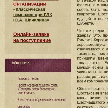
В великом насл
ОРГАНИЗАЦИИ
формы, его кам
«Классическая
собой, быть мо
квартетов Шос
гимназия при ГЛК
идущей от велик
Ю.А. Шичалина»
Шуберта.
Что же роднит 
Онлайн-заявка
жанра? Это, пр
на поступление
Римский-Корсак
хорошего звучан
ознакомился с 
такими, наприме
принципы (Двена
Библиотека
тональности. 
мелодическим 
удивительные по
рассмотреть их 
Авторы и тексты
всем компонент
Проект образовательного сайта
Общеизвестно, 
«Тридцать веков Европейской
цивилизации»
Шостакович впер
конца жизни, та
Классическое образование в гимназии
Шестнадцатого 
Семинары
кажется, науч