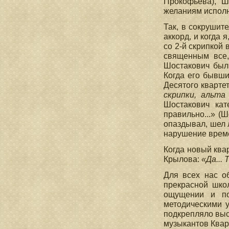
Прокофьева), Ш
желаниям исполн
Так, в сокрушит
аккорд, и когда
со 2-й скрипкой
священным все,
Шостакович был
Когда его бывши
Десятого кварте
скрипки, альта
Шостакович кат
правильно...» (
опаздывал, шел л
нарушение време
Когда новый ква
Крылова:
«Да...
Для всех нас о
прекрасной шко
ощущении и по
методическими 
подкрепляло выс
музыкантов Квар