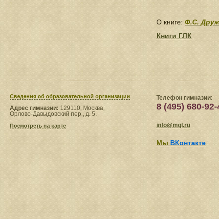
О книге:
Ф.С. Друж
Книги ГЛК
Сведения​ об образовательной организации
Телефон гимназии:
8 (495) 680-92-
Адрес гимназии:
129110, Москва,
Орлово-Давыдовский пер., д. 5.
info@mgl.ru
Посмотреть на карте
Мы
ВКонтакте