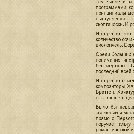
том числе и мн
программами ко
принципиальные 
выступления с о
скептически. И р
Интересно, что
количество сочин
виолончель. Бор
Среди больших к
понимание инст
бессмертного «Г
последний всей 
Интересно отмет
композиторы XX 
Бриттен, Хачату
оставившего цел
Было бы неверн
эволюции и мета
прямо с Первого
поручает альту
романтической и