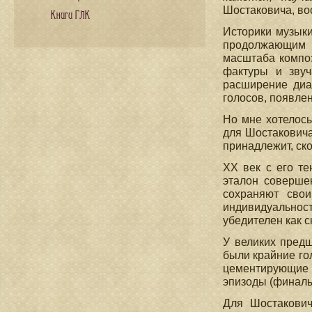
Шостаковича, во
Книги ГЛК
Историки музыки
продолжающим б
масштаба композ
фактуры и звуч
расширение диа
голосов, появлен
Но мне хотелось
для Шостаковича
принадлежит, ско
XX век с его те
эталон соверше
сохраняют свои
индивидуальност
убедителен как с
У великих пред
были крайние гол
цементирующие 
эпизоды (финалы
Для Шостакович