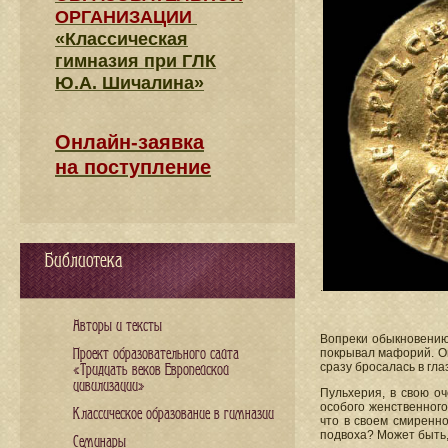
ОРГАНИЗАЦИИ
«Классическая
гимназия при ГЛК
Ю.А. Шичалина»
Онлайн-заявка
на поступление
Библиотека
.
Авторы и тексты
Вопреки обыкновению,
Проект образовательного сайта
покрывал мафорий. Он
сразу бросалась в гла
«Тридцать веков Европейской
цивилизации»
Пульхерия, в свою оч
особого женственного
Классическое образование в гимназии
что в своем смиренно
подвоха? Может быть,
Семинары