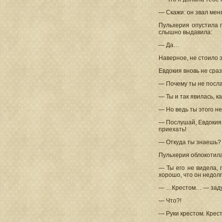
— Скажи: он звал мен
Пульхерия опустила г
слышно выдавила:
— Да…
Наверное, не стоило э
Евдокия вновь не сра
— Почему ты не посл
— Ты и так явилась, 
— Но ведь ты этого не
— Послушай, Евдокия!
приехать!
— Откуда ты знаешь? 
Пульхерия облокотила
— Ты его не видела,
хорошо, что он недолг
— …Крестом… — задум
— Что?!
— Руки крестом. Крес