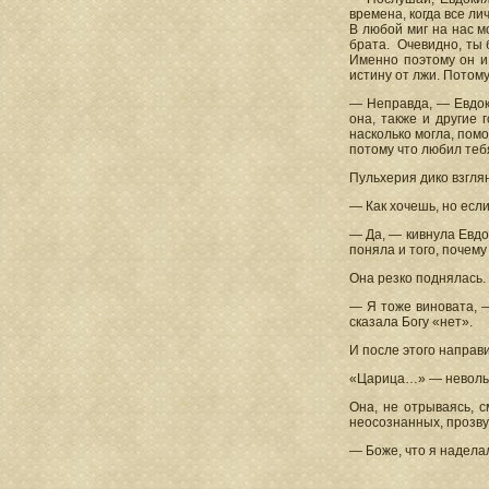
времена, когда все л
В любой миг на нас м
брата. Очевидно, ты б
Именно поэтому он и
истину от лжи. Потому
— Неправда, — Евдоки
она, также и другие 
насколько могла, помо
потому что любил тебя
Пульхерия дико взгля
— Как хочешь, но есл
— Да, — кивнула Евдо
поняла и того, почему
Она резко поднялась. 
— Я тоже виновата, —
сказала Богу «нет».
И после этого направи
«Царица…» — невольн
Она, не отрываясь, с
неосознанных, прозву
— Боже, что я надел