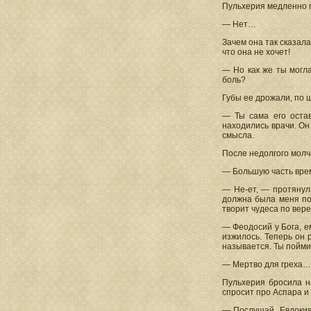
Пульхерия медленно п
— Нет…
Зачем она так сказала
что она не хочет!
— Но как же ты могл
боль?
Губы ее дрожали, по 
— Ты сама его оста
находились врачи. Он
смысла.
После недолгого молч
— Большую часть врем
— Не-ет, — протянул
должна была меня по
творит чудеса по вере
— Феодосий у Бога, е
изжилось. Теперь он 
называется. Ты пойми:
— Мертво для греха… 
Пульхерия бросила н
спросит про Аспара и
— Послушай, Евдокия,