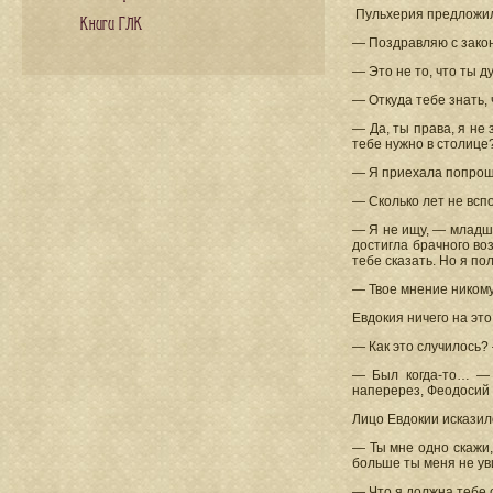
Пульхерия предложила
Книги ГЛК
— Поздравляю с закон
— Это не то, что ты 
— Откуда тебе знать,
— Да, ты права, я не
тебе нужно в столице
— Я приехала попроща
— Сколько лет не всп
— Я не ищу, — младша
достигла брачного во
тебе сказать. Но я по
— Твое мнение никому
Евдокия ничего на это
— Как это случилось?
— Был когда-то… — 
наперерез, Феодосий 
Лицо Евдокии исказил
— Ты мне одно скажи,
больше ты меня не у
— Что я должна тебе 