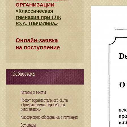
ОРГАНИЗАЦИИ
«Классическая
гимназия при ГЛК
Ю.А. Шичалина»
Онлайн-заявка
на поступление
Библиотека
Авторы и тексты
Проект образовательного сайта
«Тридцать веков Европейской
цивилизации»
Классическое образование в гимназии
Семинары