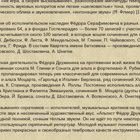
 «не игра, а скорее высказывание», разнообразие амплитуды темб
нность звуковых колоритов или легкие «шелковистые» тона, проя
ческого облика и звукоизвлечения, «интонации звука» (Я. Флиер) [1
ия об исполнительском наследии Фёдора Серафимовича в разных и
ровано 64, а в фондах Гостелерадио — более 70 записей с участи
асчитывается около 100 записей, в которые вошли сочинения для а
К. Дебюсси, Ф. Листа, Ф. Мендельсона, М. Глинки, П. Чайковского, 
га, Г. Фрида. В составе Квартета имени Бетховена — произведения
овского, Д. Шостаковича, А. Шнитке.
тная деятельность Фёдора Дружинина на протяжении всей жизни б
ченная соната М. Глинки и Соната для альта и фортепиано А. Ру
т пропагандировал теперь уже классический для современных исп
 и альта Моцарта, «Гарольд в Италии» Берлиоза, ряд сочинений XVI
а, К. Стамица, произведения А. Роллы. Постоянно исполнялась аль
а Христиана и Филиппа Эммануила, сочинения В. Моцарта (дуэты 
бера, Й. Брамса, сонаты Д. Шостаковича, А. Волконского, А. Онегге
зываниях соратников — исполнителей, музыкальных критиков на п
соте звук и несомненный художественный вкус. «Альтист Фёдор Др
дной техникой, сочным тёплым звуком. Он не идёт по пути некотор
спользующих скрипичный репертуар. Молодой музыкант понимает, 
римо прекрасных и своеобразных тембровых качеств инструмента» 