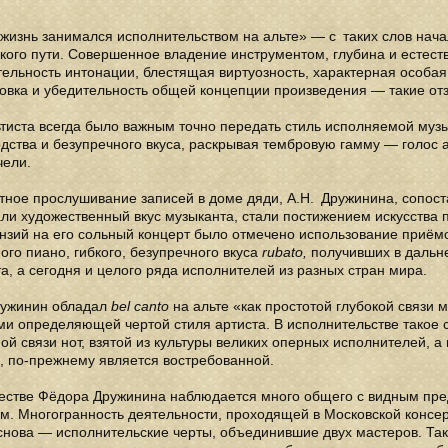
жизнь занимался исполнительством на альте» — с таких слов нач
кого пути. Совершенное владение инструментом, глубина и естест
ельность интонации, блестящая виртуозность, характерная особая
овка и убедительность общей концепции произведения — такие отз
тиста всегда было важным точно передать стиль исполняемой музы
дства и безупречного вкуса, раскрывая тембровую гамму — голос а
чели.
тное прослушивание записей в доме дяди, А.Н. Дружинина, сопос
ли художественный вкус музыканта, стали постижением искусства 
нзий на его сольный концерт было отмечено использование приём
ого пиано, гибкого, безупречного вкуса
rubato,
получивших в дальн
, а сегодня и целого ряда исполнителей из разных стран мира.
Дружинин обладал
bel canto
на альте «как простотой глубокой связи 
и определяющей чертой стиля артиста. В исполнительстве такое с
ой связи нот, взятой из культуры великих оперных исполнителей, 
, по-прежнему является востребованной.
честве Фёдора Дружинина наблюдается много общего с видным пр
м. Многогранность деятельности, проходящей в Московской консер
нова — исполнительские черты, объединившие двух мастеров. Так 