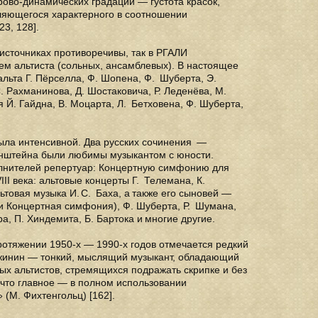
рово-динамических градаций — густота красок,
вляющегося характерного в соотношении
23, 128].
сточниках противоречивы, так в РГАЛИ
ем альтиста (сольных, ансамблевых). В настоящее
льта Г. Пёрселла, Ф. Шопена, Ф. Шуберта, Э.
С. Рахманинова, Д. Шостаковича, Р. Леденёва, М.
 Й. Гайдна, В. Моцарта, Л. Бетховена, Ф. Шуберта,
ыла интенсивной. Два русских сочинения —
бинштейна были любимы музыкантом с юности.
олнителей репертуар: Концертную симфонию для
II века: альтовые концерты Г. Телемана, К.
товая музыка И. С. Баха, а также его сыновей —
и Концертная симфония), Ф. Шуберта, Р. Шумана,
ра, П. Хиндемита, Б. Бартока и многие другие.
ротяжении 1950-х — 1990-х годов отмечается редкий
ужинин — тонкий, мыслящий музыкант, обладающий
ых альтистов, стремящихся подражать скрипке и без
что главное — в полном использовании
(М. Фихтенгольц) [162].