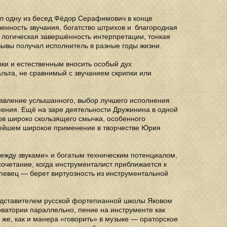
ал одну из бесед Фёдор Серафимович в конце
венность звучания, богатство штрихов и благородная
 логическая завершённость интерпретации, тонкая
ывы получал исполнитель в разные годы жизни.
ки и естественным вносить особый дух
льта, не сравнимый с звучанием скрипки или
тавление услышанного, выбор лучшего исполнения
пения. Ещё на заре деятельности Дружинина в одной
ов широко скользящего смычка, особенного
ейшем широкое применение в творчестве Юрия
между звуками» и богатым техническим потенциалом,
очетание, когда инструменталист приближается к
а певец — берет виртуозность из инструментальной
едставителем русской фортепианной школы Яковом
ватории параллельно, пение на инструменте как
же, как и манера «говорить» в музыке — ораторское