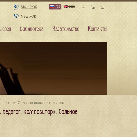
rus
eng
Мы в ЖЖ
New ЖЖ
лерея
Библиотека
Издательство
Контакты
мпозитор». Сольное исполнительство
 педагог, композитор». Сольное