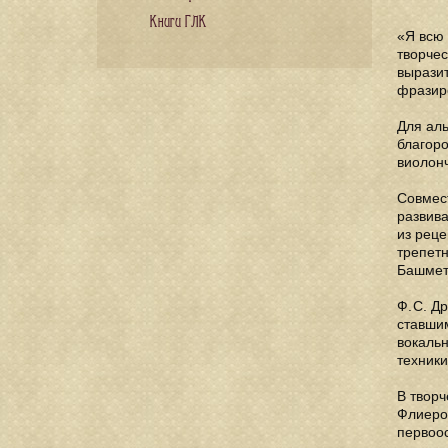
Книги ГЛК
«Я всю 
творчес
выразит
фразир
Для аль
благоро
виолон
Совмес
развива
из реце
трепетн
Башмета
Ф. С. 
ставшим
вокальн
техники
В твор
Флиеро
первоос