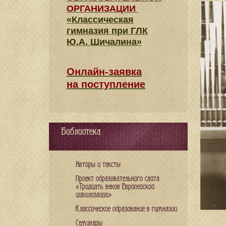
ОРГАНИЗАЦИИ
«Классическая
гимназия при ГЛК
Ю.А. Шичалина»
Онлайн-заявка
на поступление
Библиотека
Авторы и тексты
Проект образовательного сайта
«Тридцать веков Европейской
цивилизации»
Классическое образование в гимназии
Семинары