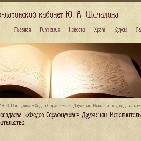
о-латинский кабинет Ю. А. Шичалина
Главная
Гимназия
Новости
Храм
Курсы
Га
/ Н. О. Погадаева. «Федор Серафимович Дружинин. Исполнитель, педагог, ко
 Погадаева. «Федор Серафимович Дружинин. Исполнитель,
нительство