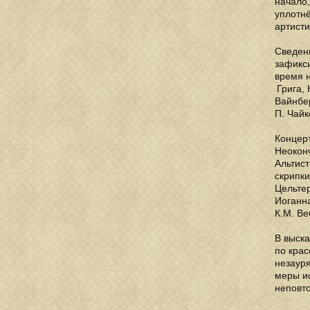
начало,
уплотнё
артисти
Сведен
зафикси
время н
Грига, 
Вайнбер
П. Чайк
Концер
Неокон
Альтис
скрипки
Цельтер
Иоганн
К.М. Ве
В выска
по кра
незауря
меры и
неповто