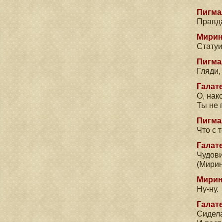
Пигма
Правда
Мирин
Статуи
Пигма
Гляди,
Галате
О, нак
Ты не 
Пигма
Что с 
Галате
Чудов
(Мирин
Мирин
Ну-ну.
Галате
Сидела