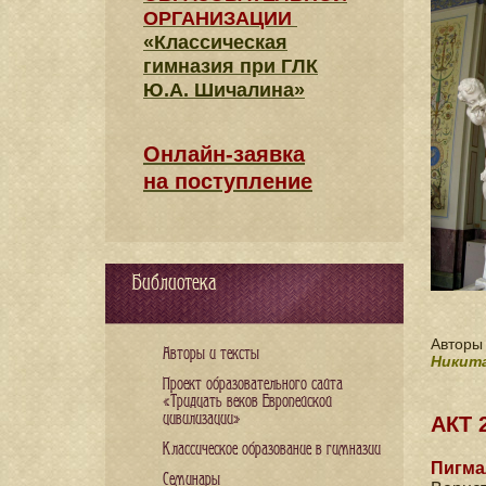
ОРГАНИЗАЦИИ
«Классическая
гимназия при ГЛК
Ю.А. Шичалина»
Онлайн-заявка
на поступление
Библиотека
Авторы
Авторы и тексты
Никита
Проект образовательного сайта
«Тридцать веков Европейской
цивилизации»
АКТ 
Классическое образование в гимназии
Пигма
Семинары