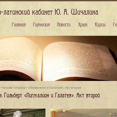
о-латинский кабинет Ю. А. Шичалина
Главная
Гимназия
Новости
Храм
Курсы
Га
/ Уильям Гильберт «Пигмалион и Галатея». Акт второй
м Гильберт «Пигмалион и Галатея». Акт второй