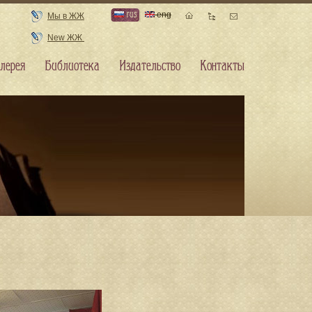
rus
eng
Мы в ЖЖ
New ЖЖ
лерея
Библиотека
Издательство
Контакты