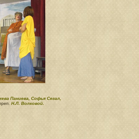
кева Паниева, Софья Сегал,
преп.
Н.Л. Волковой.