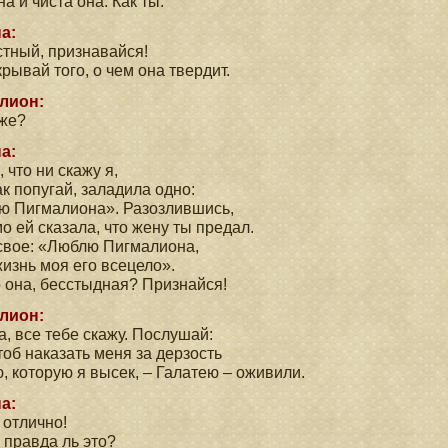
а и чиста она. Как ты.
а:
тный, признавайся!
крывай того, о чем она твердит.
лион:
 же?
а:
, что ни скажу я,
ак попугай, заладила одно:
ю Пигмалиона». Разозлившись,
о ей сказала, что жену ты предал.
свое: «Люблю Пигмалиона,
 жизнь моя его всецело».
о она, бесстыдная? Признайся!
лион:
, все тебе скажу. Послушай:
тоб наказать меня за дерзость
, которую я высек, – Галатею – оживили.
а:
 отлично!
 правда ль это?