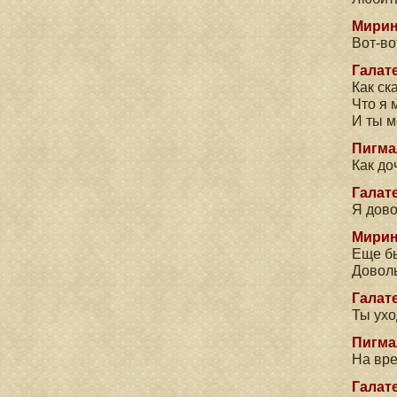
Мирин
Вот-во
Галате
Как ск
Что я 
И ты 
Пигма
Как до
Галате
Я дово
Мирин
Еще б
Доволь
Галате
Ты ух
Пигма
На вре
Галате