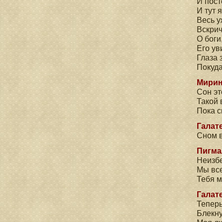
И пост
И тут 
Весь у
Вскрич
О боги
Его ув
Глаза 
Покуда
Мирин
Сон эт
Такой 
Пока с
Галате
Сном 
Пигма
Неизбе
Мы все
Тебя м
Галате
Теперь
Блекну