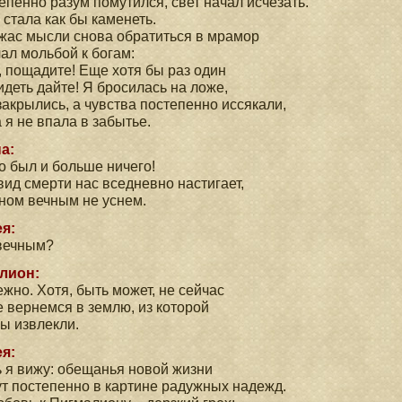
епенно разум помутился, свет начал исчезать.
я стала как бы каменеть.
жас мысли снова обратиться в мрамор
ал мольбой к богам:
, пощадите! Еще хотя бы раз один
идеть дайте! Я бросилась на ложе,
закрылись, а чувства постепенно иссякали,
 я не впала в забытье.
а:
о был и больше ничего!
вид смерти нас вседневно настигает,
ном вечным не уснем.
я:
вечным?
лион:
жно. Хотя, быть может, не сейчас
 вернемся в землю, из которой
ы извлекли.
я:
 я вижу: обещанья новой жизни
т постепенно в картине радужных надежд.