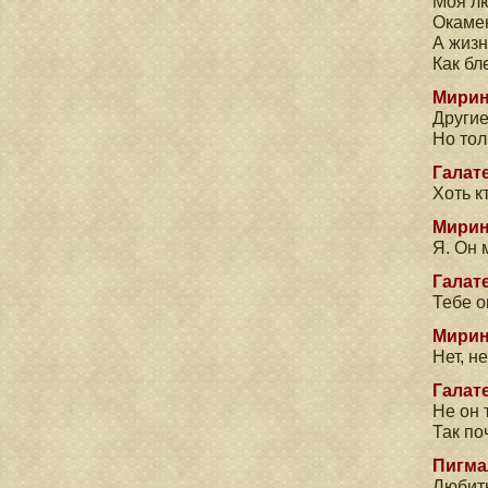
Моя лю
Окамен
А жизн
Как бл
Мирин
Другие
Но тол
Галате
Хоть к
Мирин
Я. Он 
Галате
Тебе о
Мирин
Нет, н
Галате
Не он 
Так по
Пигма
Любить