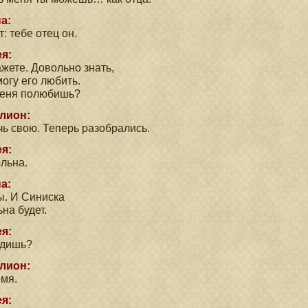
а:
т: тебе отец он.
я:
ажете. Довольно знать,
могу его любить.
меня полюбишь?
лион:
чь свою. Теперь разобрались.
я:
льна.
а:
ы. И Синиска
на будет.
я:
одишь?
лион:
мя.
я: