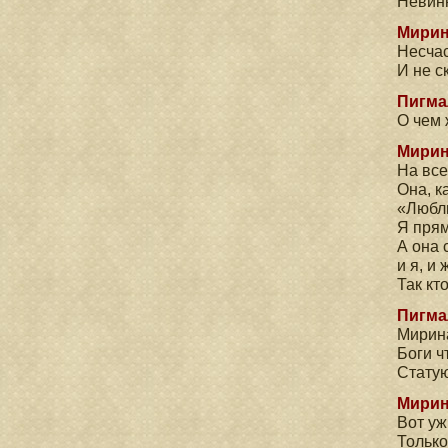
Невинн
Мирин
Несчас
И не с
Пигма
О чем
Мирин
На все
Она, к
«Любл
Я прям
А она 
и я, и
Так кт
Пигма
Мирина
Боги ч
Статую
Мирин
Вот уж
Только