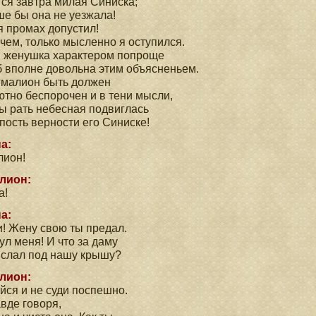
ся завтра милая Синиска;
ше бы она не уезжала!
я промах допустил!
чем, только мысленно я оступился.
я женушка характером попроще
 вполне довольна этим объясненьем.
гмалион быть должен
тно беспорочен и в тени мысли,
ы рать небесная подвиглась
пость верности его Синиске!
а:
лион!
лион:
а!
а:
! Жену свою ты предал.
л меня! И что за даму
ислал под нашу крышу?
лион:
йся и не суди поспешно.
вде говоря,