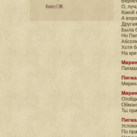
Вернет
О, луч
Книги ГЛК
Какой 
А впро
Друга
Была б
Но Пи
Абсолю
Хотя б
На кре
Мирин
Пигма
Пигма
Мирин
Мирин
Отойди
Обману
Ты пр
Пигма
Успоко
По пра