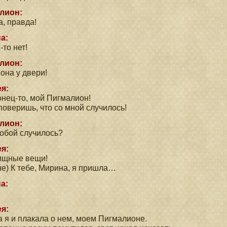
лион:
, правда!
а:
-то нет!
лион:
 она у двери!
я:
онец-то, мой Пигмалион!
поверишь, что со мной случилось!
лион:
тобой случилось?
я:
ищные вещи!
е) К тебе, Мирина, я пришла…
а:
я:
 я и плакала о нем, моем Пигмалионе.