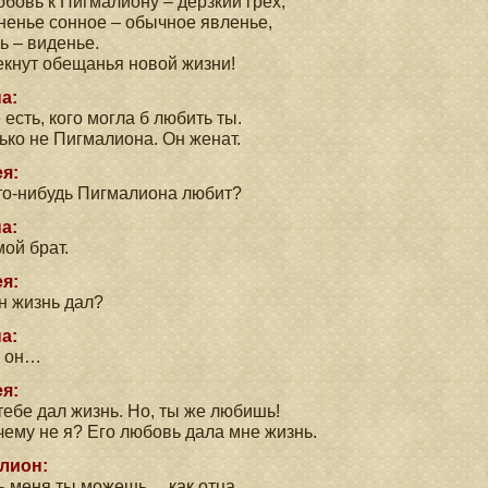
бовь к Пигмалиону – дерзкий грех;
енье сонное – обычное явленье,
ь – виденье.
екнут обещанья новой жизни!
а:
 есть, кого могла б любить ты.
ько не Пигмалиона. Он женат.
я:
то-нибудь Пигмалиона любит?
а:
мой брат.
я:
н жизнь дал?
а:
е он…
я:
тебе дал жизнь. Но, ты же любишь!
чему не я? Его любовь дала мне жизнь.
лион:
 меня ты можешь… как отца.