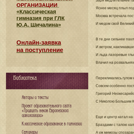
Заря медлительнее га
ОРГАНИЗАЦИИ
Яснее месяц плыл под
«Классическая
Москва встречала по
гимназия при ГЛК
И медом свой Великий 
Ю.А. Шичалина»
В те дни сильнее пах
Онлайн-заявка
И ветром, накликавши
на поступление
И льда лазоревые гл
Влачил на розвальнях
Библиотека
Перекликались гулом 
Совсем особенно пос
Григорий Неокесарий
Авторы и тексты
С Николою Большим К
Проект образовательного сайта
«Тридцать веков Европейской
цивилизации»
Еще и центр катал на
Классическое образование в гимназии
Браздами с талою хал
Семинары
А уж мимозы спозара