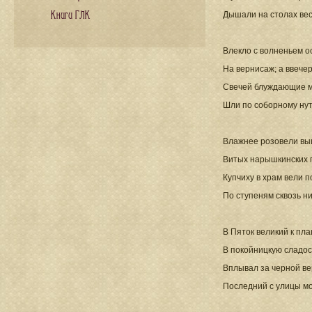
Книги ГЛК
Дышали на столах вес
Влекло с волненьем о
На вернисаж; а ввече
Свечей блуждающие 
Шли по соборному нут
Влажнее розовели вы
Витых нарышкинских 
Купчиху в храм вели 
По ступеням сквозь н
В Пяток великий к пл
В покойницкую сладос
Вплывал за черной в
Последний с улицы мо