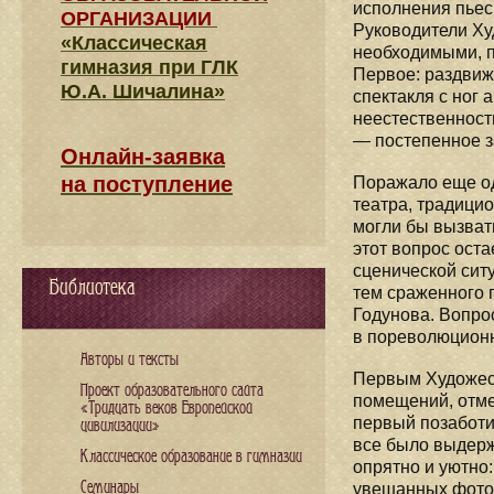
исполнения пьес
ОРГАНИЗАЦИИ
Руководители Ху
«Классическая
необходимыми, п
гимназия при ГЛК
Первое: раздвиж
Ю.А. Шичалина»
спектакля с ног
неестественность
— постепенное з
Онлайн-заявка
на поступление
Поражало еще од
театра, традици
могли бы вызвать
этот вопрос ост
сценической сит
Библиотека
тем сраженного 
Годунова. Вопро
в пореволюционн
Авторы и тексты
Первым Художест
Проект образовательного сайта
помещений, отмен
«Тридцать веков Европейской
первый позаботи
цивилизации»
все было выдерж
Классическое образование в гимназии
опрятно и уютно
Семинары
увешанных фотог