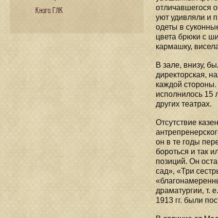
отличавшегося о
Книги ГЛК
уют удивляли и 
одеты в суконные
цвета брюки с ш
кармашку, висел
В зале, внизу, 
директорская, на
каждой стороны.
исполнилось 15 л
других театрах.
Отсутствие казе
антрепренерског
он в те годы пе
бороться и так 
позиций. Он ост
сад», «Три сест
«благонамеренны
драматургии, т. 
1913 гг. были п