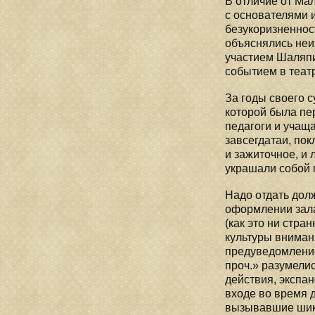
В отличие от Ма
с основателями 
безукоризненнос
объяснялись неи
участием Шаляпи
событием в теат
За годы своего 
которой была пе
педагоги и учаща
завсегдатаи, пок
и зажиточное, и
украшали собой 
Надо отдать дол
оформлении зала
(как это ни стра
культуры вниман
предуведомление 
проч.» разумели
действия, экспа
входе во время д
вызывавшие шика