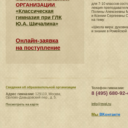
для 7-10 классов сост
ОРГАНИЗАЦИИ
лекция преподавател
«Классическая
Полины Алексеевны 
и Ксении Сергеевны 
гимназия при ГЛК
на тему:
Ю.А. Шичалина»
«Школа мира: духовна
и знание в Ромейской
Онлайн-заявка
на поступление
Сведения​ об образовательной организации
Телефон гимназии:
8 (495) 680-92-
Адрес гимназии:
129110, Москва,
Орлово-Давыдовский пер., д. 5.
info@mgl.ru
Посмотреть на карте
Мы
ВКонтакте