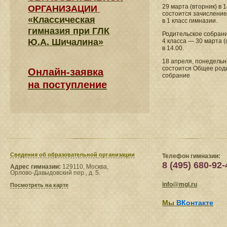
29 марта (вторник) в 1
ОРГАНИЗАЦИИ
состоится зачисление
«Классическая
в 1 класс гимназии.
гимназия при ГЛК
Родительское собран
Ю.А. Шичалина»
4 класса — 30 марта (
в 14.00.
18 апреля, понедельни
состоится Общее род
Онлайн-заявка
собрание
на поступление
Сведения​ об образовательной организации
Телефон гимназии:
8 (495) 680-92-
Адрес гимназии:
129110, Москва,
Орлово-Давыдовский пер., д. 5.
info@mgl.ru
Посмотреть на карте
Мы
ВКонтакте