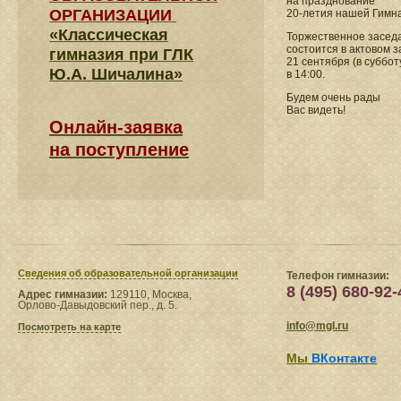
на празднование
ОРГАНИЗАЦИИ
20-летия нашей Гимн
«Классическая
Торжественное засед
состоится в актовом з
гимназия при ГЛК
21 сентября (в суббот
Ю.А. Шичалина»
в 14:00.
Будем очень рады
Вас видеть!
Онлайн-заявка
на поступление
Сведения​ об образовательной организации
Телефон гимназии:
8 (495) 680-92-
Адрес гимназии:
129110, Москва,
Орлово-Давыдовский пер., д. 5.
info@mgl.ru
Посмотреть на карте
Мы
ВКонтакте