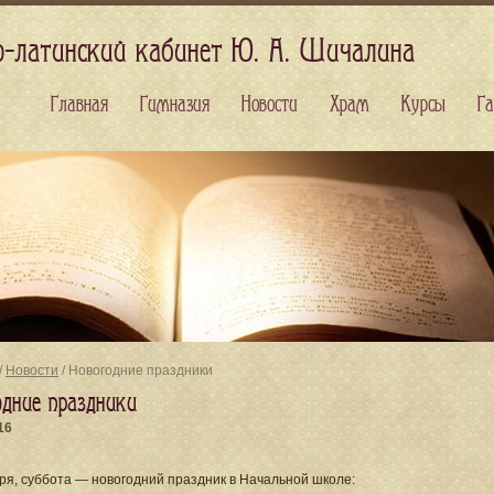
о-латинский кабинет Ю. А. Шичалина
Главная
Гимназия
Новости
Храм
Курсы
Га
/
Новости
/ Новогодние праздники
одние праздники
16
ря, суббота — новогодний праздник в Начальной школе: