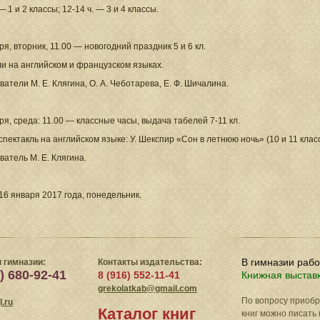
— 1 и 2 классы; 12-14 ч. — 3 и 4 классы.
ря, вторник, 11.00 — новогодний праздник 5 и 6 кл.
и на английском и французском языках.
атели М. Е. Клягина, О. А. Чеботарева, Е. Ф. Шичалина.
ря, среда: 11.00 — классные часы, выдача табелей 7-11 кл.
спектакль на английском языке: У. Шекспир «Сон в летнюю ночь» (10 и 11 клас
атель М. Е. Клягина.
16 января 2017 года, понедельник.
В гимназии раб
 гимназии:
Контакты издательства:
) 680-92-41
8 (916) 552-11-41
Книжная выстав
grekolatkab@gmail.com
По вопросу приоб
.ru
Каталог книг
книг можно писать 