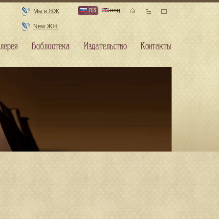
rus
eng
Мы в ЖЖ
New ЖЖ
лерея
Библиотека
Издательство
Контакты