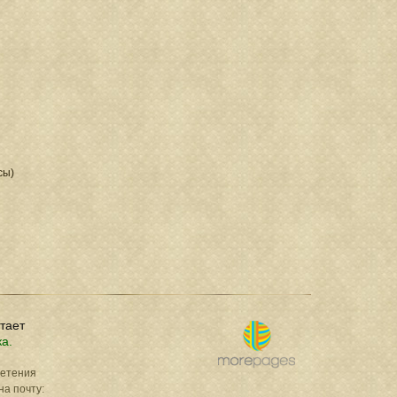
сы)
отает
ка.
ретения
на почту: