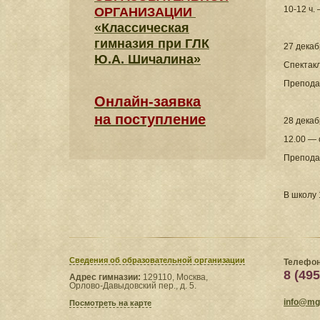
10-12 ч. 
ОРГАНИЗАЦИИ
«Классическая
гимназия при ГЛК
27 декаб
Ю.А. Шичалина»
Спектакл
Преподав
Онлайн-заявка
на поступление
28 декаб
12.00 — 
Преподав
В школу 
Сведения​ об образовательной организации
Телефон
8 (495
Адрес гимназии:
129110, Москва,
Орлово-Давыдовский пер., д. 5.
info@mgl
Посмотреть на карте