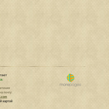
отает
ка.
ретения
на почту:
l.com
й картой