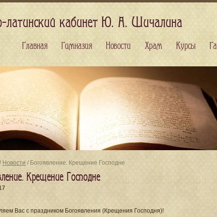
о-латинский кабинет Ю. А. Шичалина
Главная
Гимназия
Новости
Храм
Курсы
Га
/
Новости
/ Богоявление. Крещение Господне
вление. Крещение Господне
17
ляем Вас с праздником Богоявления (Крещения Господня)!