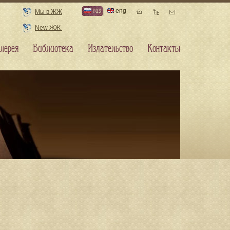
rus
eng
Мы в ЖЖ
New ЖЖ
лерея
Библиотека
Издательство
Контакты