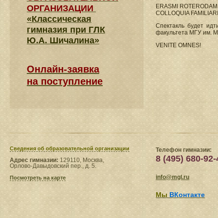
ERASMI ROTERODAM
ОРГАНИЗАЦИИ
COLLOQUIA FAMILIAR
«Классическая
Спектакль будет идт
гимназия при ГЛК
факультета МГУ им. М.
Ю.А. Шичалина»
VENITE OMNES!
Онлайн-заявка
на поступление
Сведения​ об образовательной организации
Телефон гимназии:
8 (495) 680-92-
Адрес гимназии:
129110, Москва,
Орлово-Давыдовский пер., д. 5.
info@mgl.ru
Посмотреть на карте
Мы
ВКонтакте