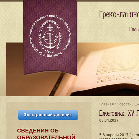
Греко-латин
Глав
Главная
/
Новости
/ Е
Ежегодная XV Г
03.04.2017
СВЕДЕНИЯ​ ОБ
5-6 апреля 2017 (сре
ОБРАЗОВАТЕЛЬНОЙ